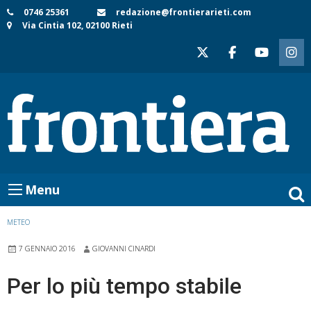
Skip
0746 25361
redazione@frontierarieti.com
Via Cintia 102, 02100 Rieti
to
content
Menu
METEO
7 GENNAIO 2016
GIOVANNI CINARDI
Per lo più tempo stabile