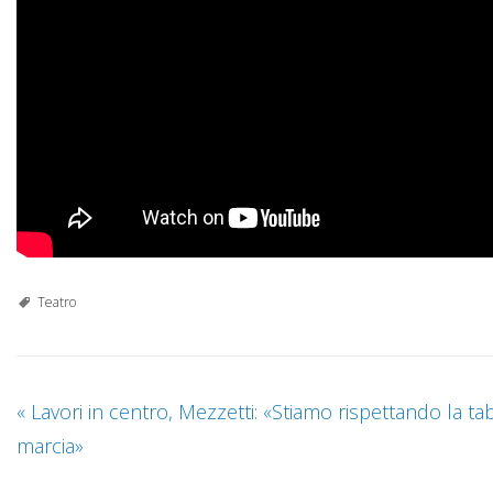
Teatro
«
Lavori in centro, Mezzetti: «Stiamo rispettando la tab
marcia»