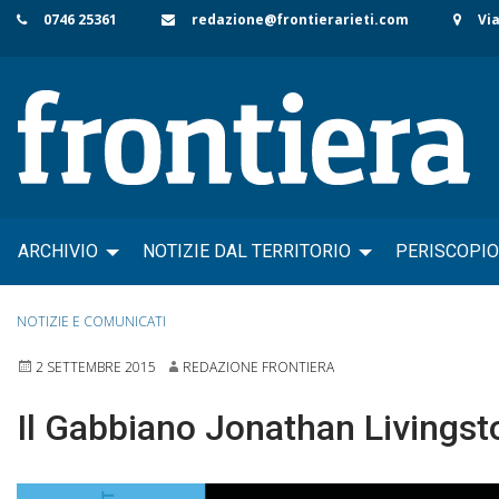
Skip
0746 25361
redazione@frontierarieti.com
Via
to
content
ARCHIVIO
NOTIZIE DAL TERRITORIO
PERISCOPIO
NOTIZIE E COMUNICATI
2 SETTEMBRE 2015
REDAZIONE FRONTIERA
Il Gabbiano Jonathan Livingsto