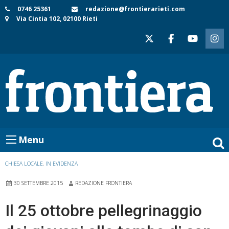
Skip
0746 25361
redazione@frontierarieti.com
Via Cintia 102, 02100 Rieti
to
content
Menu
CHIESA LOCALE
,
IN EVIDENZA
30 SETTEMBRE 2015
REDAZIONE FRONTIERA
Il 25 ottobre pellegrinaggio