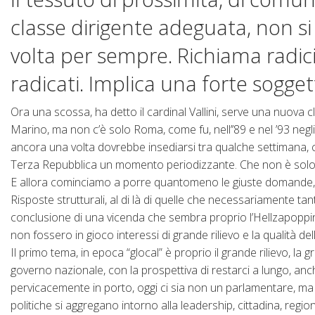
classe dirigente adeguata, non s
volta per sempre. Richiama radici
radicati. Implica una forte soggett
Ora una scossa, ha detto il cardinal Vallini, serve una nuova 
Marino, ma non c’è solo Roma, come fu, nell’’89 e nel ’93 negli
ancora una volta dovrebbe insediarsi tra qualche settimana, co
Terza Repubblica un momento periodizzante. Che non è solo
E allora cominciamo a porre quantomeno le giuste domande, pe
Risposte strutturali, al di là di quelle che necessariamente ta
conclusione di una vicenda che sembra proprio l’Hellzapoppi
non fossero in gioco interessi di grande rilievo e la qualità della
Il primo tema, in epoca “glocal” è proprio il grande rilievo, l
governo nazionale, con la prospettiva di restarci a lungo, anc
pervicacemente in porto, oggi ci sia non un parlamentare, ma 
politiche si aggregano intorno alla leadership, cittadina, reg