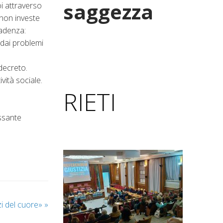
saggezza
i attraverso
 non investe
cadenza:
 dai problemi
decreto.
vità sociale.
RIETI
essante
azi del cuore»
»