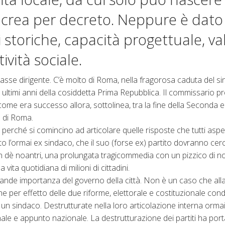
i crea per decreto. Neppure è dat
 storiche, capacità progettuale, val
ività sociale.
classe dirigente. C’è molto di Roma, nella fragorosa caduta del s
 ultimi anni della cosiddetta Prima Repubblica. Il commissario pr
me era successo allora, sottolinea, tra la fine della Seconda e l
 di Roma.
rché si comincino ad articolare quelle risposte che tutti aspe
nto l’ormai ex sindaco, che il suo (forse ex) partito dovranno cerc
n dè noantri, una prolungata tragicommedia con un pizzico di n
 vita quotidiana di milioni di cittadini.
a grande importanza del governo della città. Non è un caso che all
he per effetto delle due riforme, elettorale e costituzionale con
un sindaco. Destrutturate nella loro articolazione interna ormai
ionale e appunto nazionale. La destrutturazione dei partiti ha por