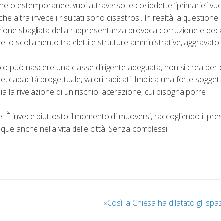
he o estemporanee, vuoi attraverso le cosiddette “primarie” vuo
e altra invece i risultati sono disastrosi. In realtà la questione
selezione sbagliata della rappresentanza provoca corruzione e de
o scollamento tra eletti e strutture amministrative, aggravato
olo può nascere una classe dirigente adeguata, non si crea per 
capacità progettuale, valori radicati. Implica una forte soggetti
a la rivelazione di un rischio lacerazione, cui bisogna porre
ce. È invece piuttosto il momento di muoversi, raccogliendo il pr
ue anche nella vita delle città. Senza complessi.
«Così la Chiesa ha dilatato gli sp