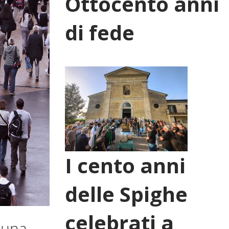
Ottocento anni
di fede
I cento anni
delle Spighe
celebrati a
e una