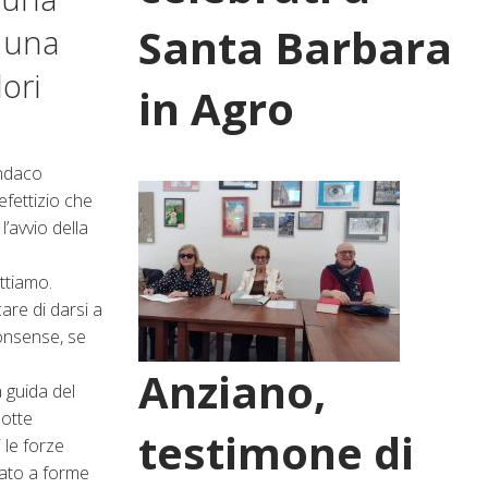
Santa Barbara
o una
ori
in Agro
indaco
efettizio che
’avvio della
ttiamo.
are di darsi a
onsense, se
Anziano,
a guida del
dotte
testimone di
 le forze
tato a forme