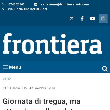
Skip
0746 25361
redazione@frontierarieti.com
Via Cintia 102, 02100 Rieti
to
content
Menu
METEO
2 FEBBRAIO 2015
GIOVANNI CINARDI
Giornata di tregua, ma