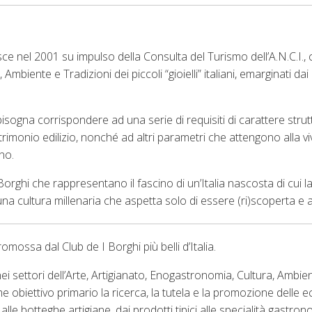
sce nel 2001 su impulso della Consulta del Turismo dell’A.N.C.I., c
 Ambiente e Tradizioni dei piccoli “gioielli” italiani, emarginati da
isogna corrispondere ad una serie di requisiti di carattere strut
imonio edilizio, nonché ad altri parametri che attengono alla vivi
ino.
orghi che rappresentano il fascino di un’Italia nascosta di cui la 
una cultura millenaria che aspetta solo di essere (ri)scoperta e
romossa dal Club de I Borghi più belli d’Italia.
nei settori dell’Arte, Artigianato, Enogastronomia, Cultura, Ambien
me obiettivo primario la ricerca, la tutela e la promozione delle 
e alle botteghe artigiane, dai prodotti tipici alle specialità gastro