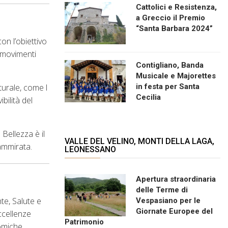
Cattolici e Resistenza,
a Greccio il Premio
“Santa Barbara 2024”
on l’obiettivo
i movimenti
Contigliano, Banda
Musicale e Majorettes
turale, come l
in festa per Santa
Cecilia
bilità del
Bellezza è il
VALLE DEL VELINO, MONTI DELLA LAGA,
 ammirata.
LEONESSANO
Apertura straordinaria
delle Terme di
te, Salute e
Vespasiano per le
Giornate Europee del
eccellenze
Patrimonio
nomiche,