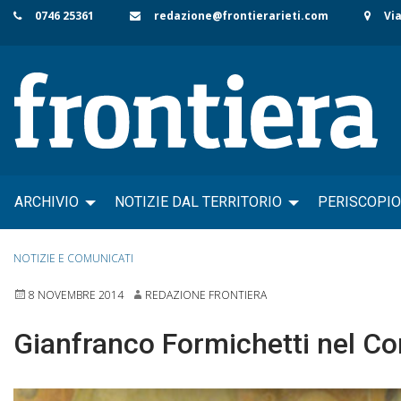
Skip
0746 25361
redazione@frontierarieti.com
Via
to
content
ARCHIVIO
NOTIZIE DAL TERRITORIO
PERISCOPIO
NOTIZIE E COMUNICATI
8 NOVEMBRE 2014
REDAZIONE FRONTIERA
Gianfranco Formichetti nel Com