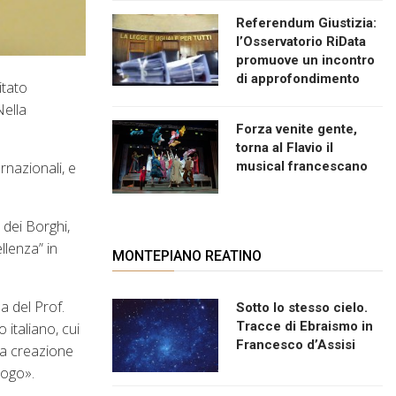
Referendum Giustizia:
l’Osservatorio RiData
promuove un incontro
di approfondimento
itato
Nella
Forza venite gente,
torna al Flavio il
ernazionali, e
musical francescano
 dei Borghi,
ellenza” in
MONTEPIANO REATINO
a del Prof.
Sotto lo stesso cielo.
Tracce di Ebraismo in
italiano, cui
Francesco d’Assisi
 la creazione
uogo».