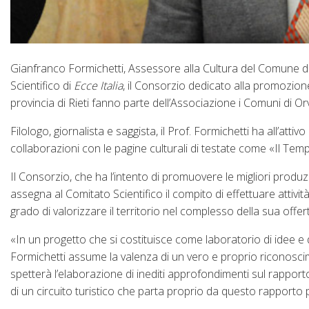
Gianfranco Formichetti, Assessore alla Cultura del Comune di
Scientifico di
Ecce Italia
, il Consorzio dedicato alla promozione 
provincia di Rieti fanno parte dell’Associazione i Comuni di Orv
Filologo, giornalista e saggista, il Prof. Formichetti ha all’attiv
collaborazioni con le pagine culturali di testate come «Il Temp
Il Consorzio, che ha l’intento di promuovere le migliori produzi
assegna al Comitato Scientifico il compito di effettuare attività d
grado di valorizzare il territorio nel complesso della sua offe
«In un progetto che si costituisce come laboratorio di idee e 
Formichetti assume la valenza di un vero e proprio riconoscim
spetterà l’elaborazione di inediti approfondimenti sul rapporto
di un circuito turistico che parta proprio da questo rapporto pe