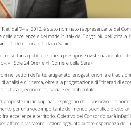
 Rieti dal ’94 al 2012, è stato nominato rappresentante del Com
delle eccellenze e del made in Italy dei Borghi più belli d’Italia. 
inio, Colle di Tora e Collalto Sabino.
o oltre settanta pubblicazioni su prestigiose riviste nazionali e int
o», «Il Sole 24 Ore» e «Il Corriere della Sera».
oni nei settori dell’arte, artigianato, enogastronomia e tradizioni
i analisi e di ricerca, oltre alla progettazione di “itinerari di ecc
rta culturale, economica, sociale ed ambientale.
di proposte multidisciplinari – spiegano dal Consorzio – la nomin
ento per una voce importante del mondo scientifico e letterario 
 fra eccellenze e territorio. Obiettivo del Consorzio sarà infatti
r offrire al visitatore il valore aggiunto di fare esperienza del l