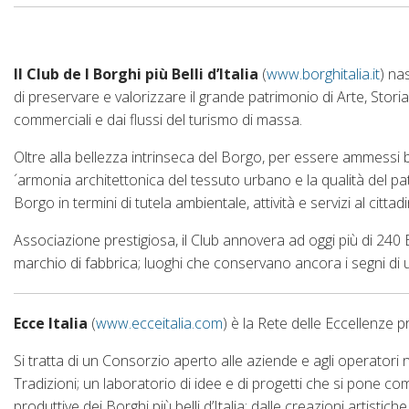
Il Club de I Borghi più Belli d’Italia
(
www.borghitalia.it
) na
di preservare e valorizzare il grande patrimonio di Arte, Storia,
commerciali e dai flussi del turismo di massa.
Oltre alla bellezza intrinseca del Borgo, per essere ammessi b
´armonia architettonica del tessuto urbano e la qualità del patr
Borgo in termini di tutela ambientale, attività e servizi al cittad
Associazione prestigiosa, il Club annovera ad oggi più di 240 B
marchio di fabbrica; luoghi che conservano ancora i segni di 
Ecce Italia
(
www.ecceitalia.com
) è la Rete delle Eccellenze p
Si tratta di un Consorzio aperto alle aziende e agli operatori 
Tradizioni; un laboratorio di idee e di progetti che si pone co
produttive dei Borghi più belli d’Italia: dalle creazioni artistich