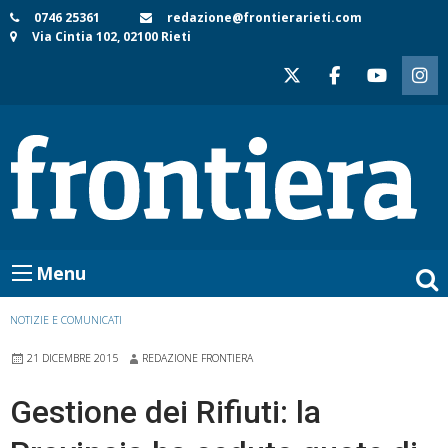
Skip
0746 25361
redazione@frontierarieti.com
Via Cintia 102, 02100 Rieti
to
content
Menu
NOTIZIE E COMUNICATI
21 DICEMBRE 2015
REDAZIONE FRONTIERA
Gestione dei Rifiuti: la