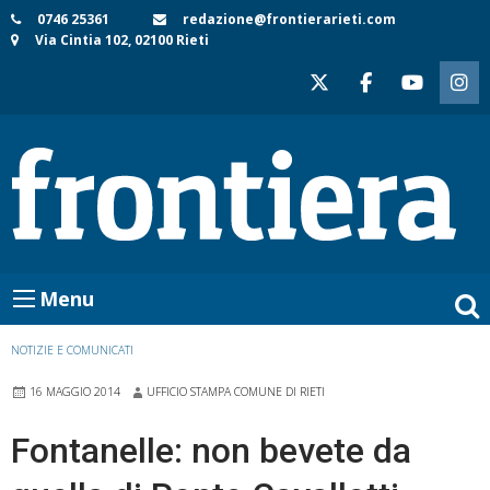
Skip
0746 25361
redazione@frontierarieti.com
Via Cintia 102, 02100 Rieti
to
content
Menu
NOTIZIE E COMUNICATI
16 MAGGIO 2014
UFFICIO STAMPA COMUNE DI RIETI
Fontanelle: non bevete da