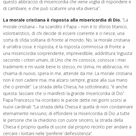
questo abbraccio di misericordia che viene voglia di rispondere e
di cambiare, e che può scaturire una vita diversa”.
La morale cristiana è risposta alla misericordia di Dio.
“La
morale cristiana – ha scandito il Papa – non è lo sforzo titanico,
volontaristico, di chi decide di essere coerente e ci riesce, una
sorta di sfida solitaria di fronte al mondo. No, la morale cristiana
è un’altra cosa: è risposta, è la risposta commossa di fronte a
una misericordia sorprendente, imprevedibile, addirittura ‘ingiusta’
secondo i criteri umani, di Uno che mi conosce, conosce i miei
tradimenti e mi vuole bene lo stesso, mi stima, mi abbraccia, mi
chiama di nuovo, spera in me, attende da me. La morale cristiana
non è non cadere mai, ma alzarsi sempre, grazie alla sua mano
che ci prende”. La strada della Chiesa, ha sottolineato, “è anche
questa: lasciare che si manifesti la grande misericordia di Dio”.
Papa Francesco ha ricordato le parole dette nei giorni scorsi ai
nuovi cardinali: “La strada della Chiesa è quella di non condannare
eternamente nessuno; di effondere la misericordia di Dio a tutte
le persone che la chiedono con cuore sincero; la strada della
Chiesa è proprio quella di uscire dal proprio recinto per andare a
cercare i lontani nelle ‘periferie’ dell’esistenza”.