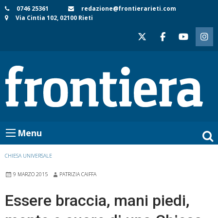
Skip
0746 25361
redazione@frontierarieti.com
Via Cintia 102, 02100 Rieti
to
content
Menu
CHIESA UNIVERSALE
9 MARZO 2015
PATRIZIA CAIFFA
Essere braccia, mani piedi,