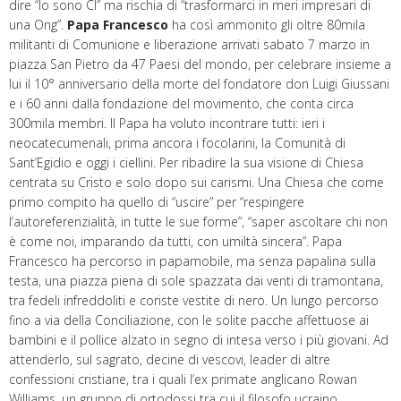
dire “Io sono Cl” ma rischia di “trasformarci in meri impresari di
una Ong”.
Papa Francesco
ha così ammonito gli oltre 80mila
militanti di Comunione e liberazione arrivati sabato 7 marzo in
piazza San Pietro da 47 Paesi del mondo, per celebrare insieme a
lui il 10° anniversario della morte del fondatore don Luigi Giussani
e i 60 anni dalla fondazione del movimento, che conta circa
300mila membri. Il Papa ha voluto incontrare tutti: ieri i
neocatecumenali, prima ancora i focolarini, la Comunità di
Sant’Egidio e oggi i ciellini. Per ribadire la sua visione di Chiesa
centrata su Cristo e solo dopo sui carismi. Una Chiesa che come
primo compito ha quello di “uscire” per “respingere
l’autoreferenzialità, in tutte le sue forme”, “saper ascoltare chi non
è come noi, imparando da tutti, con umiltà sincera”. Papa
Francesco ha percorso in papamobile, ma senza papalina sulla
testa, una piazza piena di sole spazzata dai venti di tramontana,
tra fedeli infreddoliti e coriste vestite di nero. Un lungo percorso
fino a via della Conciliazione, con le solite pacche affettuose ai
bambini e il pollice alzato in segno di intesa verso i più giovani. Ad
attenderlo, sul sagrato, decine di vescovi, leader di altre
confessioni cristiane, tra i quali l’ex primate anglicano Rowan
Williams, un gruppo di ortodossi tra cui il filosofo ucraino