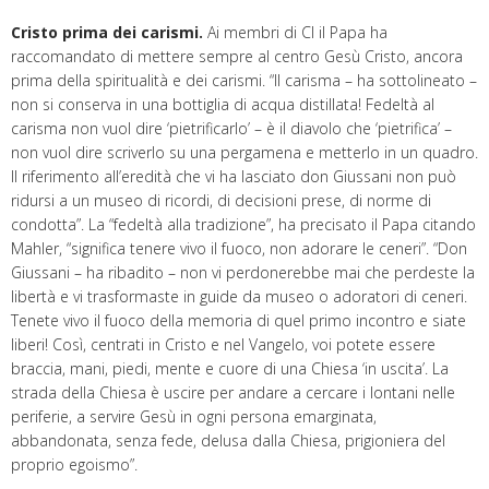
Cristo prima dei carismi.
Ai membri di Cl il Papa ha
raccomandato di mettere sempre al centro Gesù Cristo, ancora
prima della spiritualità e dei carismi. “Il carisma – ha sottolineato –
non si conserva in una bottiglia di acqua distillata! Fedeltà al
carisma non vuol dire ‘pietrificarlo’ – è il diavolo che ‘pietrifica’ –
non vuol dire scriverlo su una pergamena e metterlo in un quadro.
Il riferimento all’eredità che vi ha lasciato don Giussani non può
ridursi a un museo di ricordi, di decisioni prese, di norme di
condotta”. La “fedeltà alla tradizione”, ha precisato il Papa citando
Mahler, “significa tenere vivo il fuoco, non adorare le ceneri”. “Don
Giussani – ha ribadito – non vi perdonerebbe mai che perdeste la
libertà e vi trasformaste in guide da museo o adoratori di ceneri.
Tenete vivo il fuoco della memoria di quel primo incontro e siate
liberi! Così, centrati in Cristo e nel Vangelo, voi potete essere
braccia, mani, piedi, mente e cuore di una Chiesa ‘in uscita’. La
strada della Chiesa è uscire per andare a cercare i lontani nelle
periferie, a servire Gesù in ogni persona emarginata,
abbandonata, senza fede, delusa dalla Chiesa, prigioniera del
proprio egoismo”.