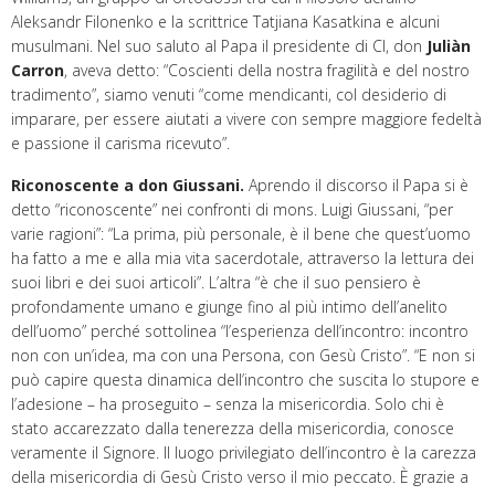
Aleksandr Filonenko e la scrittrice Tatjiana Kasatkina e alcuni
musulmani. Nel suo saluto al Papa il presidente di Cl, don
Juliàn
Carron
, aveva detto: “Coscienti della nostra fragilità e del nostro
tradimento”, siamo venuti “come mendicanti, col desiderio di
imparare, per essere aiutati a vivere con sempre maggiore fedeltà
e passione il carisma ricevuto”.
Riconoscente a don Giussani.
Aprendo il discorso il Papa si è
detto “riconoscente” nei confronti di mons. Luigi Giussani, “per
varie ragioni”: “La prima, più personale, è il bene che quest’uomo
ha fatto a me e alla mia vita sacerdotale, attraverso la lettura dei
suoi libri e dei suoi articoli”. L’altra “è che il suo pensiero è
profondamente umano e giunge fino al più intimo dell’anelito
dell’uomo” perché sottolinea “l’esperienza dell’incontro: incontro
non con un’idea, ma con una Persona, con Gesù Cristo”. “E non si
può capire questa dinamica dell’incontro che suscita lo stupore e
l’adesione – ha proseguito – senza la misericordia. Solo chi è
stato accarezzato dalla tenerezza della misericordia, conosce
veramente il Signore. Il luogo privilegiato dell’incontro è la carezza
della misericordia di Gesù Cristo verso il mio peccato. È grazie a