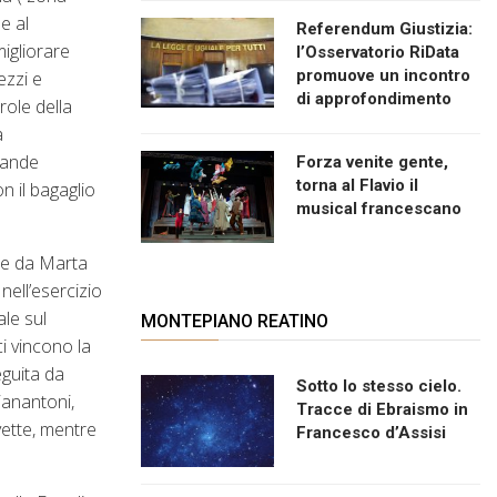
e al
Referendum Giustizia:
migliorare
l’Osservatorio RiData
promuove un incontro
ezzi e
di approfondimento
role della
a
grande
Forza venite gente,
torna al Flavio il
n il bagaglio
musical francescano
ate da Marta
nell’esercizio
ale sul
MONTEPIANO REATINO
i vincono la
eguita da
Sotto lo stesso cielo.
ianantoni,
Tracce di Ebraismo in
vette, mentre
Francesco d’Assisi