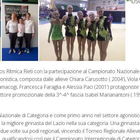
os Ritmica Rieti con la partecipazione al Campionato Nazionale
gonistica, composta dalle allieve Chiara Carusotto ( 2004’), Viola 
 Ramacogi, Francesca Faraglia e Alessia Paci (2001’) protagoniste
ttore promozionale della 3^-4^ fascia Isabel Marianantoni ( 199
azionale di Categoria e come primo anno nel settore agonistico
la migliore ginnasta del Lazio nella sua categoria. Una ginnasta 
 due volte sui podi regionali, vincendo il Torneo Regionale Alliev
qualificandosi così per il Campionato Interregionale di Categor