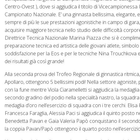
Centro-Ovest ), dove si aggiudica il titolo di Vicecampionessa I
Campionato Nazionale. E’ una ginnasta bellissima, elegante, e
sempre di più le sue prestazioni agonistiche in campo di gara,
acquisire maggiore tecnica nello studio delle difficoltà corpore
Direttrice Tecnica Nazionale Marina Piazza che si è compliment
preparazione tecnica ed artistica delle giovani atlete, simbol
soddisfazione per la Eos e per le tecniche Nina Trouchkova e
dei risultati già così grande!
Alla seconda prova del Trofeo Regionale di ginnastica ritmica
Apollaro, ottengono 5 bellissimi podi! Nella settore agoniste, p
con la fune mentre Viola Ciaramelletti si aggiudica la medaglia
secondo gradino del podio nella specialità nastro, la squadr
medaglia d’oro nell’esercizio di squadra con i tre cerchi. Elisa
Francesca Faraglia, Alessia Paci si aggiudica il quinto posto 
Benedetta Pavan e Gaia Valeria Papò conquistano il secondo p
la coppia Pavan/Papò ottengono il quarto posto nell’esercizio