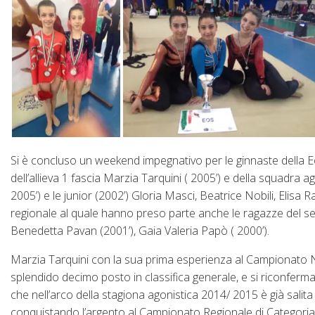
Si è concluso un weekend impegnativo per le ginnaste della E
dell’allieva 1 fascia Marzia Tarquini ( 2005’) e della squadra a
2005’) e le junior (2002’) Gloria Masci, Beatrice Nobili, Elisa
regionale al quale hanno preso parte anche le ragazze del se
Benedetta Pavan (2001’), Gaia Valeria Papò ( 2000’).
Marzia Tarquini con la sua prima esperienza al Campionato N
splendido decimo posto in classifica generale, e si riconferma 
che nell’arco della stagiona agonistica 2014/ 2015 è già salita
conquistando l’argento al Campionato Regionale di Categoria, 