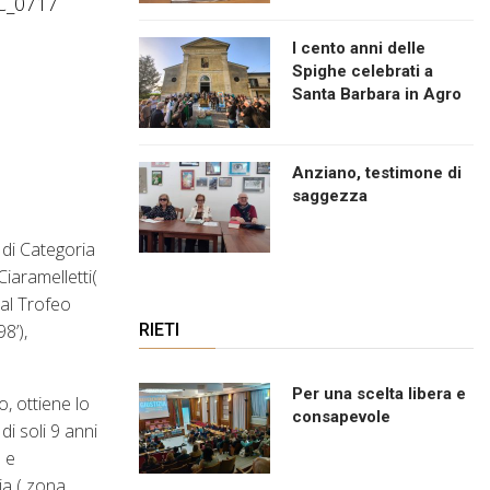
I cento anni delle
Spighe celebrati a
Santa Barbara in Agro
Anziano, testimone di
saggezza
 di Categoria
Ciaramelletti(
 al Trofeo
8’),
RIETI
Per una scelta libera e
, ottiene lo
consapevole
di soli 9 anni
e e
ia ( zona