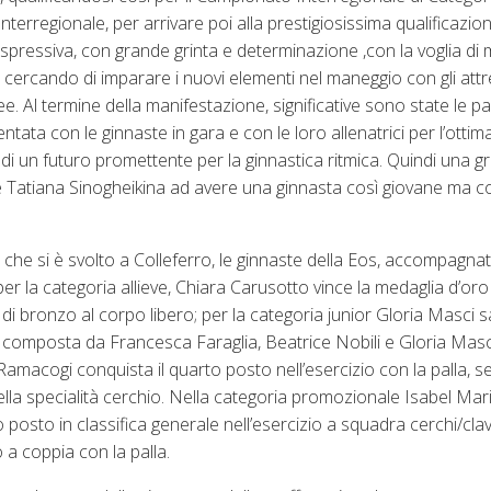
nterregionale, per arrivare poi alla prestigiosissima qualificazion
spressiva, con grande grinta e determinazione ,con la voglia di 
 cercando di imparare i nuovi elementi nel maneggio con gli attr
e. Al termine della manifestazione, significative sono state le pa
ata con le ginnaste in gara e con le loro allenatrici per l’ottim
o di un futuro promettente per la ginnastica ritmica. Quindi una 
 Tatiana Sinogheikina ad avere una ginnasta così giovane ma co
, che si è svolto a Colleferro, le ginnaste della Eos, accompagn
er la categoria allieve, Chiara Carusotto vince la medaglia d’oro 
 di bronzo al corpo libero; per la categoria junior Gloria Masci s
a composta da Francesca Faraglia, Beatrice Nobili e Gloria Masc
 Ramacogi conquista il quarto posto nell’esercizio con la palla, s
nella specialità cerchio. Nella categoria promozionale Isabel Mar
osto in classifica generale nell’esercizio a squadra cerchi/cla
 a coppia con la palla.