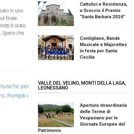
Cattolici e Resistenza,
eato in uno
a Greccio il Premio
“Santa Barbara 2024”
ul finale
motti è stato
e. Spero che
Contigliano, Banda
Musicale e Majorettes
in festa per Santa
Cecilia
VALLE DEL VELINO, MONTI DELLA LAGA,
 musiche per
LEONESSANO
ns. Pompili
»
Apertura straordinaria
delle Terme di
Vespasiano per le
Giornate Europee del
Patrimonio