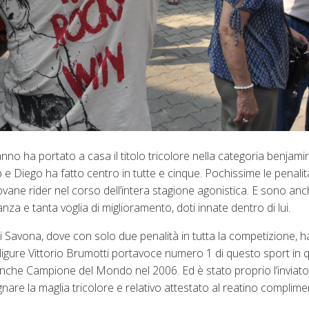
o ha portato a casa il titolo tricolore nella categoria benjamin d
 Diego ha fatto centro in tutte e cinque. Pochissime le penalità
ovane rider nel corso dell’intera stagione agonistica. E sono anc
tanza e tanta voglia di miglioramento, doti innate dentro di lui.
i Savona, dove con solo due penalità in tutta la competizione, h
l ligure Vittorio Brumotti portavoce numero 1 di questo sport in 
anche Campione del Mondo nel 2006. Ed è stato proprio l’inviato
gnare la maglia tricolore e relativo attestato al reatino compli