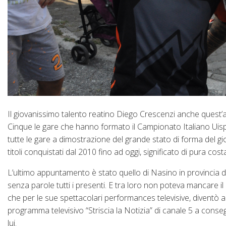
Il giovanissimo talento reatino Diego Crescenzi anche quest’ann
Cinque le gare che hanno formato il Campionato Italiano Uisp e
tutte le gare a dimostrazione del grande stato di forma del gi
titoli conquistati dal 2010 fino ad oggi, significato di pura cos
L’ultimo appuntamento è stato quello di Nasino in provincia d
senza parole tutti i presenti. E tra loro non poteva mancare i
che per le sue spettacolari performances televisive, diventò 
programma televisivo “Striscia la Notizia” di canale 5 a conse
lui.