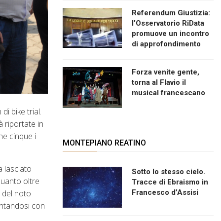
Referendum Giustizia:
l’Osservatorio RiData
promuove un incontro
di approfondimento
Forza venite gente,
torna al Flavio il
musical francescano
i bike trial.
 riportate in
he cinque i
MONTEPIANO REATINO
a lasciato
Sotto lo stesso cielo.
quanto oltre
Tracce di Ebraismo in
Francesco d’Assisi
 del noto
mentandosi con