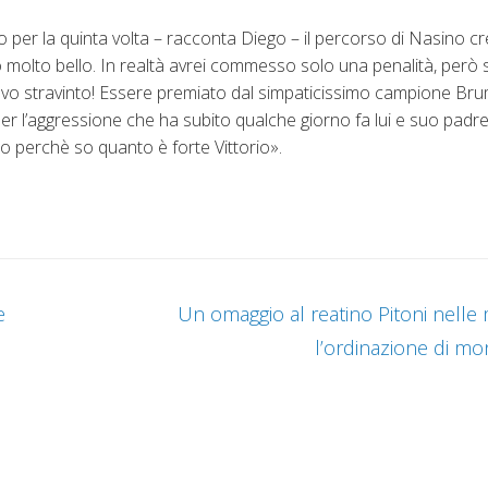
per la quinta volta – racconta Diego – il percorso di Nasino cr
o molto bello. In realtà avrei commesso solo una penalità, però s
vevo stravinto! Essere premiato dal simpaticissimo campione Bru
er l’aggressione che ha subito qualche giorno fa lui e suo padr
o perchè so quanto è forte Vittorio».
e
Un omaggio al reatino Pitoni nelle
l’ordinazione di mo