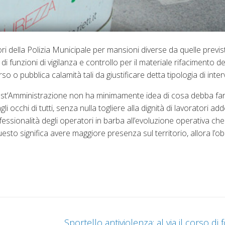
i della Polizia Municipale per mansioni diverse da quelle previs
i funzioni di vigilanza e controllo per il materiale rifacimento de
 o pubblica calamità tali da giustificare detta tipologia di inte
st’Amministrazione non ha minimamente idea di cosa debba fare
i occhi di tutti, senza nulla togliere alla dignità di lavoratori add
ofessionalità degli operatori in barba all’evoluzione operativa c
uesto significa avere maggiore presenza sul territorio, allora l’ob
Sportello antiviolenza: al via il corso d