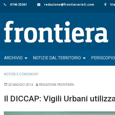
Skip
0746 25361
redazione@frontierarieti.com
Via
to
content
ARCHIVIO
NOTIZIE DAL TERRITORIO
PERISCOPIO
NOTIZIE E COMUNICATI
20 MAGGIO 2014
REDAZIONE FRONTIERA
Il DICCAP: Vigili Urbani utiliz