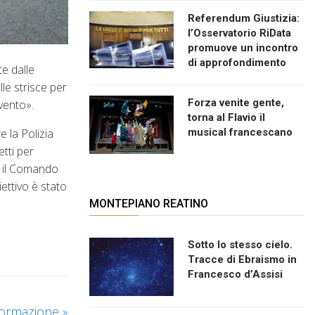
Referendum Giustizia:
l’Osservatorio RiData
promuove un incontro
di approfondimento
te dalle
lle strisce per
Forza venite gente,
rvento».
torna al Flavio il
 la Polizia
musical francescano
etti per
he il Comando
iettivo è stato
MONTEPIANO REATINO
Sotto lo stesso cielo.
Tracce di Ebraismo in
Francesco d’Assisi
i formazione
»