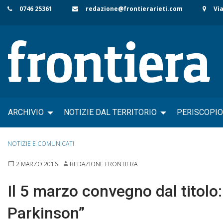
Skip
0746 25361
redazione@frontierarieti.com
Via
to
content
ARCHIVIO
NOTIZIE DAL TERRITORIO
PERISCOPIO
NOTIZIE E COMUNICATI
2 MARZO 2016
REDAZIONE FRONTIERA
Il 5 marzo convegno dal titolo
Parkinson”