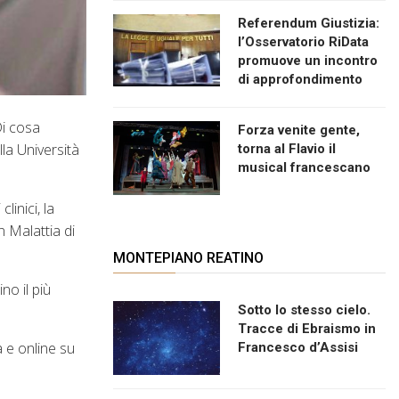
Referendum Giustizia:
l’Osservatorio RiData
promuove un incontro
di approfondimento
Di cosa
Forza venite gente,
la Università
torna al Flavio il
musical francescano
linici, la
n Malattia di
MONTEPIANO REATINO
no il più
Sotto lo stesso cielo.
Tracce di Ebraismo in
a e online su
Francesco d’Assisi