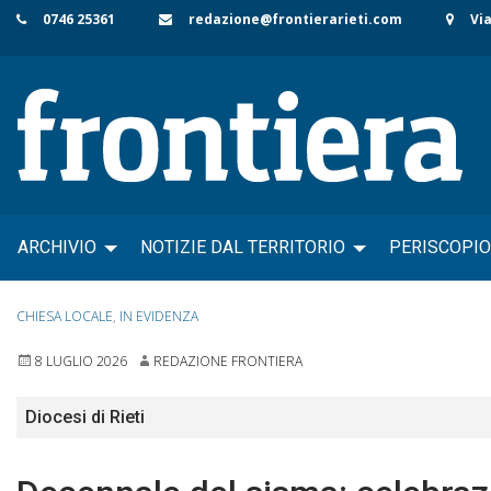
Skip
0746 25361
redazione@frontierarieti.com
Via
to
content
ARCHIVIO
NOTIZIE DAL TERRITORIO
PERISCOPIO
CHIESA LOCALE
,
IN EVIDENZA
8 LUGLIO 2026
REDAZIONE FRONTIERA
Diocesi di Rieti