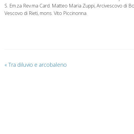
S.
Em.za
Rev.ma
Card. Matteo Maria Zuppi, Arcivescovo di Bol
Vescovo di Rieti, mons. Vito Piccinonna.
«
Tra diluvio e arcobaleno