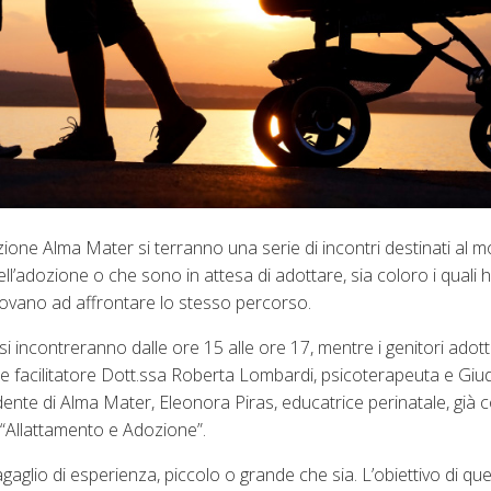
zione Alma Mater si terranno una serie di incontri destinati al 
ell’adozione o che sono in attesa di adottare, sia coloro i quali 
rovano ad affrontare lo stesso percorso.
si incontreranno dalle ore 15 alle ore 17, mentre i genitori adott
e e facilitatore Dott.ssa Roberta Lombardi, psicoterapeuta e Giu
dente di Alma Mater, Eleonora Piras, educatrice perinatale, già 
 “Allattamento e Adozione”.
aglio di esperienza, piccolo o grande che sia. L’obiettivo di ques