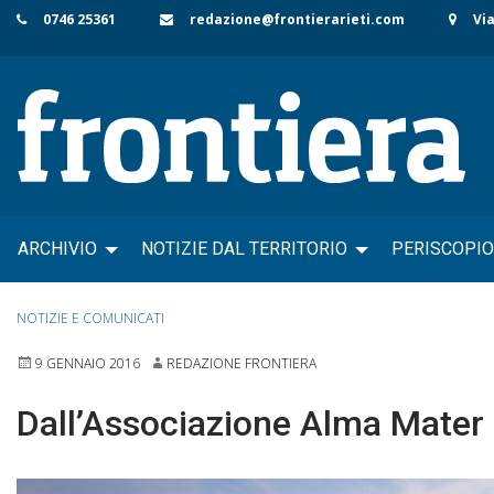
Skip
0746 25361
redazione@frontierarieti.com
Via
to
content
ARCHIVIO
NOTIZIE DAL TERRITORIO
PERISCOPIO
NOTIZIE E COMUNICATI
9 GENNAIO 2016
REDAZIONE FRONTIERA
Dall’Associazione Alma Mater u