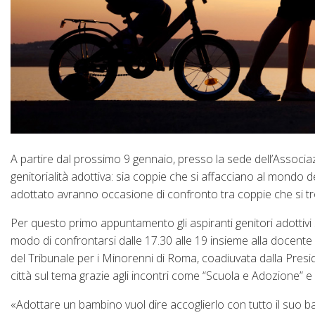
A partire dal prossimo 9 gennaio, presso la sede dell’Associa
genitorialità adottiva: sia coppie che si affacciano al mondo d
adottato avranno occasione di confronto tra coppie che si t
Per questo primo appuntamento gli aspiranti genitori adottivi 
modo di confrontarsi dalle 17.30 alle 19 insieme alla docent
del Tribunale per i Minorenni di Roma, coadiuvata dalla Presi
città sul tema grazie agli incontri come “Scuola e Adozione” e
«Adottare un bambino vuol dire accoglierlo con tutto il suo bag