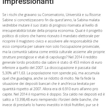
impressionanti
Se i rischi che gravano su Conservatorio, Università e su Risorse
Sabine si concretizzassero fin da quest’anno, la Sabina malata
vedrebbe mutare il suo stato di prognosi riservata al livello di
irrecuperabilità totale della propria economia. Qual è il progetto
politico di coloro che hanno ricevuto il mandato elettorale per
ricoprire il magistero civico e assolvere alle responsabilità che
esso comporta per salvare non solo l’occupazione provinciale,
ma la comunità sabina come entità culturale assieme alle proprie
strutture prestigiose e vitali di capoluogo? Nel 2014 il reddito
generale lordo prodotto dai sabini è stato di 453 milioni di euro
inferiore a quello del 2007. La disoccupazione è passata dal
5,30% all’11,63. La popolazione non spende più, ma accumula
quel che guadagna, anche se ridotto di molto. Ne fa fede la
situazione dei depositi bancari che è anch’essa lievitata per
quantità rispetto al 2007. Allora era di 6.910 euro all’anno pro
capite. Nel 2014 il risparmio è doppio. Sta caldo nei depositi ed è
salito a 13.398,48 euro riempiendo i forzieri delle banche, che
invece di prestarlo lo hanno investito in titoli fruttiferi, pur se è