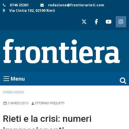
Skip
0746 25361
redazione@frontierarieti.com
Via Cintia 102, 02100 Rieti
to
content
Menu
CHIESA LOCALE
2 MARZO 2015
OTTORINO PASQUETTI
Rieti e la crisi: numeri