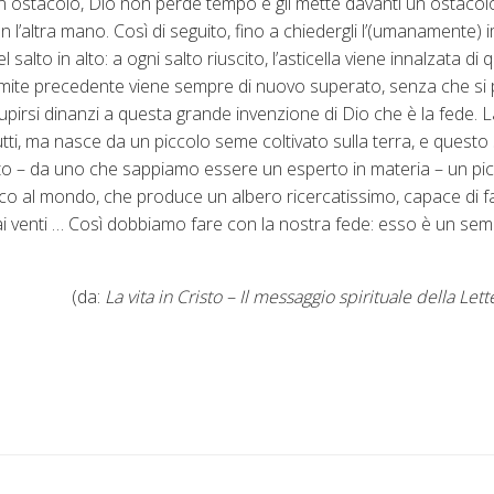
un ostacolo, Dio non perde tempo e gli mette davanti un ostacolo
’altra mano. Così di seguito, fino a chiedergli l’(umanamente) im
 salto in alto: a ogni salto riuscito, l’asticella viene innalzata di
 limite precedente viene sempre di nuovo superato, senza che si
tupirsi dinanzi a questa grande invenzione di Dio che è la fede. L
tti, ma nasce da un piccolo seme coltivato sulla terra, e questo
o – da uno che sappiamo essere un esperto in materia – un pi
ico al mondo, che produce un albero ricercatissimo, capace di fa
 venti … Così dobbiamo fare con la nostra fede: esso è un se
(da:
La vita in Cristo – Il messaggio spirituale della Let