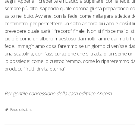
segni. Appena il credente è riuscito a superare, con la fede, 
sempre più alto, sapendo quale corona gli sta preparando con l
salto nel buio. Avviene, con la fede, come nella gara atletica del
centimetro, per permettere un salto ancora più alto e così il
prevedere quale sarà il “record” finale. Non si finisce mai di s
cielo è come un albero maestoso dai molti rami e dai molti fru
fede. Immaginiamo cosa faremmo se un giorno ci venisse dat
una scatolina, con l’assicurazione che si tratta di un seme un
lo possiede: come lo custodiremmo, come lo ripareremmo dai
produce “frutti di vita eterna”!
Per gentile concessione della casa editrice Ancora.
Fede cristiana