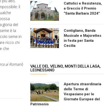
 più alto,
Cattolici e Resistenza,
possibile: il
a Greccio il Premio
 qualche
“Santa Barbara 2024”
 possa
a gloria del
 seme è la
Contigliano, Banda
Musicale e Majorettes
ccolo seme in
in festa per Santa
re ricco chi
Cecilia
me che
tera ai Romani
)
VALLE DEL VELINO, MONTI DELLA LAGA,
LEONESSANO
Apertura straordinaria
delle Terme di
Vespasiano per le
Giornate Europee del
Patrimonio