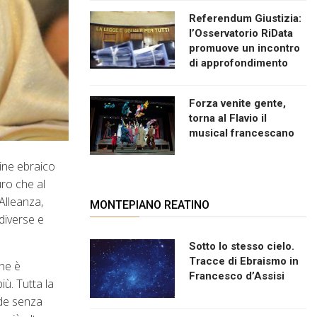
Referendum Giustizia:
l’Osservatorio RiData
promuove un incontro
di approfondimento
Forza venite gente,
torna al Flavio il
musical francescano
mine ebraico
uro che al
 Alleanza,
MONTEPIANO REATINO
diverse e
Sotto lo stesso cielo.
Tracce di Ebraismo in
che è
Francesco d’Assisi
ù. Tutta la
ede senza