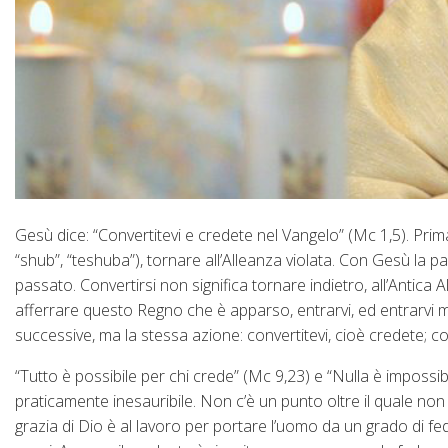
Gesù dice: “Convertitevi e credete nel Vangelo” (Mc 1,5). Prima 
“shub”, “teshuba”), tornare all’Alleanza violata. Con Gesù la p
passato. Convertirsi non significa tornare indietro, all’Antica 
afferrare questo Regno che è apparso, entrarvi, ed entrarvi m
successive, ma la stessa azione: convertitevi, cioè credete; c
“Tutto è possibile per chi crede” (Mc 9,23) e “Nulla è impossibi
praticamente inesauribile. Non c’è un punto oltre il quale no
grazia di Dio è al lavoro per portare l’uomo da un grado di f