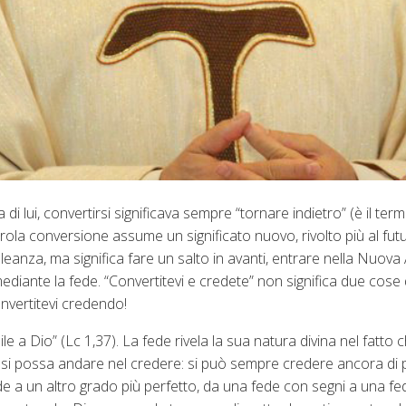
di lui, convertirsi significava sempre “tornare indietro” (è il ter
arola conversione assume un significato nuovo, rivolto più al fut
Alleanza, ma significa fare un salto in avanti, entrare nella Nuova
ediante la fede. “Convertitevi e credete” non significa due cose 
onvertitevi credendo!
le a Dio” (Lc 1,37). La fede rivela la sua natura divina nel fatto 
n si possa andare nel credere: si può sempre credere ancora di pi
ede a un altro grado più perfetto, da una fede con segni a una f