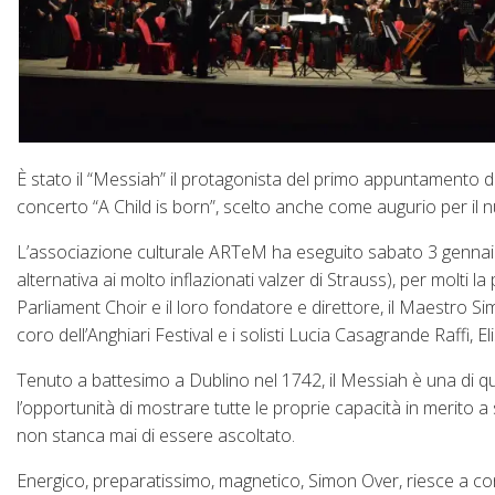
È stato il “Messiah” il protagonista del primo appuntamento de
concerto “A Child is born”, scelto anche come augurio per il 
L’associazione culturale ARTeM ha eseguito sabato 3 gennaio 2
alternativa ai molto inflazionati valzer di Strauss), per molti
Parliament Choir e il loro fondatore e direttore, il Maestro 
coro dell’Anghiari Festival e i solisti Lucia Casagrande Raffi, E
Tenuto a battesimo a Dublino nel 1742, il Messiah è una di que
l’opportunità di mostrare tutte le proprie capacità in merito a
non stanca mai di essere ascoltato.
Energico, preparatissimo, magnetico, Simon Over, riesce a conf