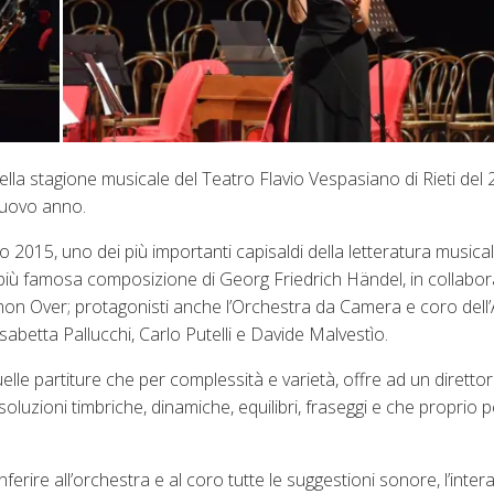
lla stagione musicale del Teatro Flavio Vespasiano di Rieti del 2
nuovo anno.
015, uno dei più importanti capisaldi della letteratura musicale
 la più famosa composizione di Georg Friedrich Händel, in collabor
Simon Over; protagonisti anche l’Orchestra da Camera e coro dell
lisabetta Pallucchi, Carlo Putelli e Davide Malvestìo.
lle partiture che per complessità e varietà, offre ad un diretto
 soluzioni timbriche, dinamiche, equilibri, fraseggi e che proprio 
erire all’orchestra e al coro tutte le suggestioni sonore, l’inte