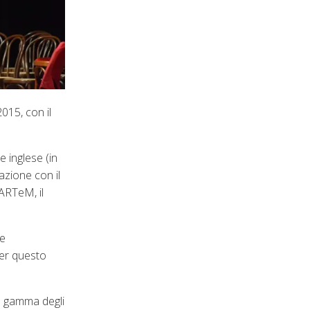
015, con il
 inglese (in
azione con il
’ARTeM, il
re
per questo
ra gamma degli