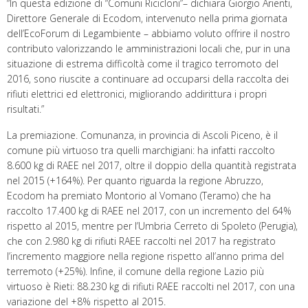
“In questa edizione di “Comuni Ricicloni”– dichiara Giorgio Arienti,
Direttore Generale di Ecodom, intervenuto nella prima giornata
dell’EcoForum di Legambiente – abbiamo voluto offrire il nostro
contributo valorizzando le amministrazioni locali che, pur in una
situazione di estrema difficoltà come il tragico terromoto del
2016, sono riuscite a continuare ad occuparsi della raccolta dei
rifiuti elettrici ed elettronici, migliorando addirittura i propri
risultati.”
La premiazione. Comunanza, in provincia di Ascoli Piceno, è il
comune più virtuoso tra quelli marchigiani: ha infatti raccolto
8.600 kg di RAEE nel 2017, oltre il doppio della quantità registrata
nel 2015 (+164%). Per quanto riguarda la regione Abruzzo,
Ecodom ha premiato Montorio al Vomano (Teramo) che ha
raccolto 17.400 kg di RAEE nel 2017, con un incremento del 64%
rispetto al 2015, mentre per l’Umbria Cerreto di Spoleto (Perugia),
che con 2.980 kg di rifiuti RAEE raccolti nel 2017 ha registrato
l’incremento maggiore nella regione rispetto all’anno prima del
terremoto (+25%). Infine, il comune della regione Lazio più
virtuoso è Rieti: 88.230 kg di rifiuti RAEE raccolti nel 2017, con una
variazione del +8% rispetto al 2015.