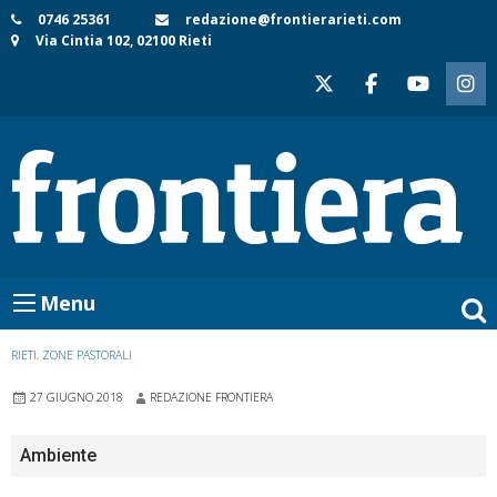
Skip
0746 25361
redazione@frontierarieti.com
Via Cintia 102, 02100 Rieti
to
content
Menu
RIETI
,
ZONE PASTORALI
27 GIUGNO 2018
REDAZIONE FRONTIERA
Ambiente