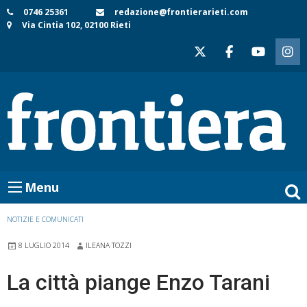
Skip
0746 25361
redazione@frontierarieti.com
Via Cintia 102, 02100 Rieti
to
content
Menu
NOTIZIE E COMUNICATI
8 LUGLIO 2014
ILEANA TOZZI
La città piange Enzo Tarani