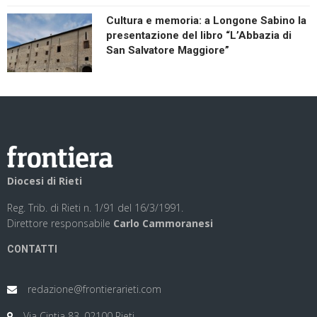
Cultura e memoria: a Longone Sabino la
presentazione del libro “L’Abbazia di
San Salvatore Maggiore”
Diocesi di Rieti
Reg. Trib. di Rieti n. 1/91 del 16/3/1991.
Direttore responsabile
Carlo Cammoranesi
CONTATTI
redazione@frontierarieti.com
Via Cintia 83, 02100 Rieti