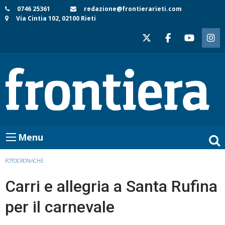
Skip
0746 25361
redazione@frontierarieti.com
Via Cintia 102, 02100 Rieti
to
content
Menu
FOTOCRONACHE
Carri e allegria a Santa Rufina
per il carnevale