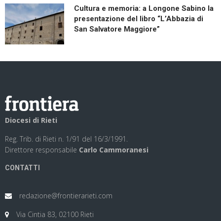
Cultura e memoria: a Longone Sabino la
presentazione del libro “L’Abbazia di
San Salvatore Maggiore”
Diocesi di Rieti
Reg. Trib. di Rieti n. 1/91 del 16/3/1991.
Direttore responsabile
Carlo Cammoranesi
CONTATTI
redazione@frontierarieti.com
Via Cintia 83, 02100 Rieti