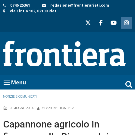
Skip
0746 25361
redazione@frontierarieti.com
Via Cintia 102, 02100 Rieti
to
content
Menu
NOTIZIE E COMUNICATI
10 GIUGNO 2014
REDAZIONE FRONTIERA
Capannone agricolo in