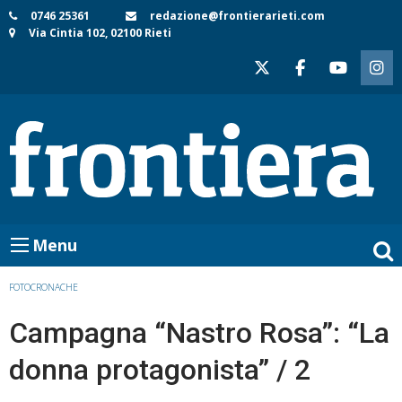
Skip
0746 25361
redazione@frontierarieti.com
Via Cintia 102, 02100 Rieti
to
content
Menu
FOTOCRONACHE
Campagna “Nastro Rosa”: “La
donna protagonista” / 2