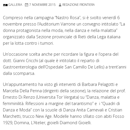
GALLERIA
7 NOVEMBRE 2015
REDAZIONE FRONTIERA
Compreso nella campagna “Nastro Rosa”, si è svolto venerdì 6
novembre presso l’Auditorium Varrone un convegno intitolato “La
donna protagonista nella moda, nella danza e nella malattia”
organizzato dalla Sezione provinciale di Rieti della Lega italiana
per la lotta contro i tumori.
Un’occasione scelta anche per ricordare la figura e l’opera del
dott. Gianni Cricchi (al quale è intitolato il reparto di
Gastroenterologia dell’Ospedale San Camillo De Lellis) a trent’anni
dalla scomparsa.
Un’appuntamento ha visto gli interventi di Barbara Pelagotti e
Marcella Della Penna (dirigenti della sezione), la relazione del prof.
Ernesto Di Renzo (Universita Tor Vergata) su “Danza, malattia e
femminilità. Riflessioni a margine del tarantismo” e i “Quadri di
Danza e Moda” con la scuole di Danza Anita Carnevali e Cristian
Marchetti, trucco New Age. Modelle hanno sfilato con abiti Fosso
1929, Domina, L’Atelier, gioielli Diamond Gioielli.