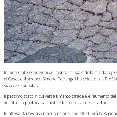
In merito alle condizioni del manto stradale della strada regio
di Casette, il sindaco Simone Petrangeli ha chiesto alla Prefet
sicurezza pubblica.
Il pessimo stato in cui versa il manto stradale e l’aumento del 
l’incolumità pubblica, la salute e la sicurezza dei cittadini.
In attesa dei lavori di manutenzione, che effettuerà la Region