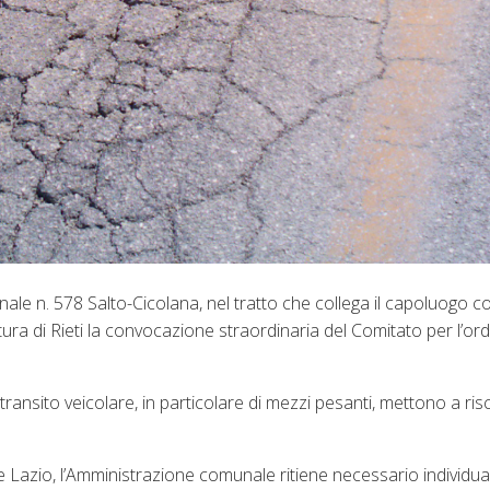
nale n. 578 Salto-Cicolana, nel tratto che collega il capoluogo c
tura di Rieti la convocazione straordinaria del Comitato per l’ord
transito veicolare, in particolare di mezzi pesanti, mettono a ris
e Lazio, l’Amministrazione comunale ritiene necessario individua