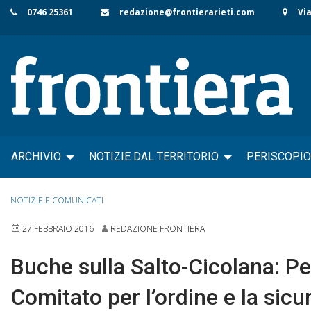
Skip
0746 25361
redazione@frontierarieti.com
Via
to
content
ARCHIVIO
NOTIZIE DAL TERRITORIO
PERISCOPIO
NOTIZIE E COMUNICATI
27 FEBBRAIO 2016
REDAZIONE FRONTIERA
Buche sulla Salto-Cicolana: Pe
Comitato per l’ordine e la sic