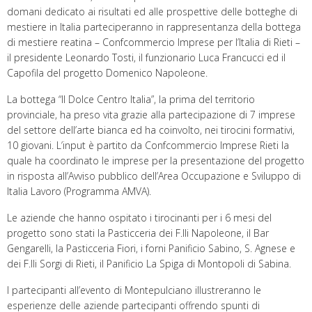
domani dedicato ai risultati ed alle prospettive delle botteghe di
mestiere in Italia parteciperanno in rappresentanza della bottega
di mestiere reatina – Confcommercio Imprese per l’Italia di Rieti –
il presidente Leonardo Tosti, il funzionario Luca Francucci ed il
Capofila del progetto Domenico Napoleone.
La bottega “Il Dolce Centro Italia”, la prima del territorio
provinciale, ha preso vita grazie alla partecipazione di 7 imprese
del settore dell’arte bianca ed ha coinvolto, nei tirocini formativi,
10 giovani. L’input è partito da Confcommercio Imprese Rieti la
quale ha coordinato le imprese per la presentazione del progetto
in risposta all’Avviso pubblico dell’Area Occupazione e Sviluppo di
Italia Lavoro (Programma AMVA).
Le aziende che hanno ospitato i tirocinanti per i 6 mesi del
progetto sono stati la Pasticceria dei F.lli Napoleone, il Bar
Gengarelli, la Pasticceria Fiori, i forni Panificio Sabino, S. Agnese e
dei F.lli Sorgi di Rieti, il Panificio La Spiga di Montopoli di Sabina.
I partecipanti all’evento di Montepulciano illustreranno le
esperienze delle aziende partecipanti offrendo spunti di