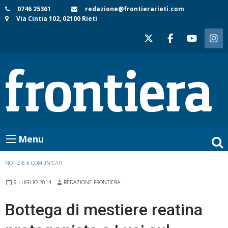
Skip
0746 25361
redazione@frontierarieti.com
Via Cintia 102, 02100 Rieti
to
content
Menu
NOTIZIE E COMUNICATI
9 LUGLIO 2014
REDAZIONE FRONTIERA
Bottega di mestiere reatina