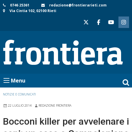
Skip
0746 25361
redazione@frontierarieti.com
Via Cintia 102, 02100 Rieti
to
content
Menu
NOTIZIE E COMUNICATI
22 LUGLIO 2014
REDAZIONE FRONTIERA
Bocconi killer per avvelenare i