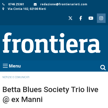
Skip
0746 25361
redazione@frontierarieti.com
Via Cintia 102, 02100 Rieti
to
content
Menu
NOTIZIE E COMUNICATI
Betta Blues Society Trio live
@ ex Manni