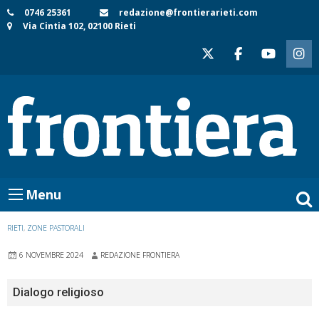
Skip
0746 25361
redazione@frontierarieti.com
Via Cintia 102, 02100 Rieti
to
content
Menu
RIETI
,
ZONE PASTORALI
6 NOVEMBRE 2024
REDAZIONE FRONTIERA
Dialogo religioso