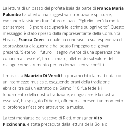
La lettura di un passo del profeta Isaia da parte di
Franca Maria
Palumbo
ha offerto una suggestiva introduzione spirituale,
evocando la visione di un futuro di pace: “Egli eliminerà la morte
per sempre, il Signore asciugherà le lacrime su ogni volto”. Questo
messaggio è stato ripreso dalla rappresentante della Comunità
Ebraica,
Franca Coen
, la quale ha condiviso la sua esperienza di
sopravvissuta alla guerra e ha lodato l’impegno dei giovani
presenti. “Siete voi il futuro, il segno vivente di una speranza che
continua a crescere”, ha dichiarato, riflettendo sul valore del
dialogo come strumento per un domani senza conflitti.
Il musicista
Maurizio Di Veroli
ha poi arricchito la mattinata con
un intermezzo musicale, eseguendo brani della tradizione
ebraica, tra cui un estratto del Salmo 118. “La fede è il
fondamento della nostra tradizione, e ringraziare è la nostra
essenza”, ha spiegato Di Veroli, offrendo ai presenti un momento
di profonda riflessione attraverso la musica.
La testimonianza del vescovo di Rieti, monsignor
Vito
Piccinonna
, è stata preceduta dalla lettura della Bolla di