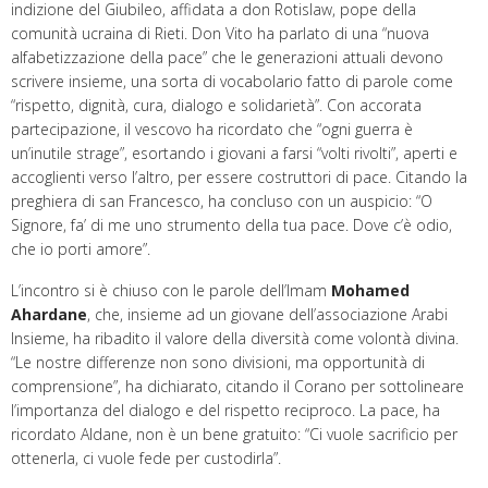
indizione del Giubileo, affidata a don Rotislaw, pope della
comunità ucraina di Rieti. Don Vito ha parlato di una “nuova
alfabetizzazione della pace” che le generazioni attuali devono
scrivere insieme, una sorta di vocabolario fatto di parole come
“rispetto, dignità, cura, dialogo e solidarietà”. Con accorata
partecipazione, il vescovo ha ricordato che “ogni guerra è
un’inutile strage”, esortando i giovani a farsi “volti rivolti”, aperti e
accoglienti verso l’altro, per essere costruttori di pace. Citando la
preghiera di san Francesco, ha concluso con un auspicio: “O
Signore, fa’ di me uno strumento della tua pace. Dove c’è odio,
che io porti amore”.
L’incontro si è chiuso con le parole dell’Imam
Mohamed
Ahardane
, che, insieme ad un giovane
dell’associazione Arabi
Insieme
, ha ribadito il valore della diversità come volontà divina.
“Le nostre differenze non sono divisioni, ma opportunità di
comprensione”, ha dichiarato, citando il Corano per sottolineare
l’importanza del dialogo e del rispetto reciproco. La pace, ha
ricordato Aldane, non è un bene gratuito: “Ci vuole sacrificio per
ottenerla, ci vuole fede per custodirla”.