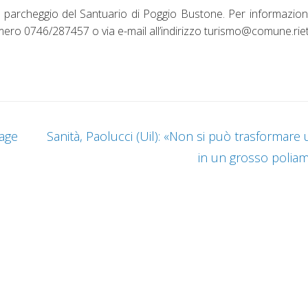
 parcheggio del Santuario di Poggio Bustone. Per informazioni
umero 0746/287457 o via e-mail all’indirizzo turismo@comune.rieti.
tage
Sanità, Paolucci (Uil): «Non si può trasformare
in un grosso polia