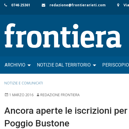
Skip
0746 25361
redazione@frontierarieti.com
Via
to
content
ARCHIVIO
NOTIZIE DAL TERRITORIO
PERISCOPIO
NOTIZIE E COMUNICATI
1 MARZO 2016
REDAZIONE FRONTIERA
Ancora aperte le iscrizioni pe
Poggio Bustone