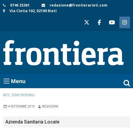
Skip
0746 25361
redazione@frontierarieti.com
Via Cintia 102, 02100 Rieti
to
content
Menu
RIETI
,
ZONE PASTORALI
4 SETTEMBRE 2019
REDAZIONE
Azienda Sanitaria Locale