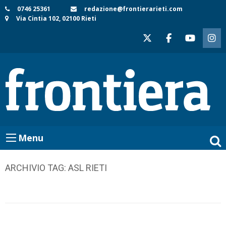
Skip
0746 25361
redazione@frontierarieti.com
Via Cintia 102, 02100 Rieti
to
content
Menu
ARCHIVIO TAG:
ASL RIETI