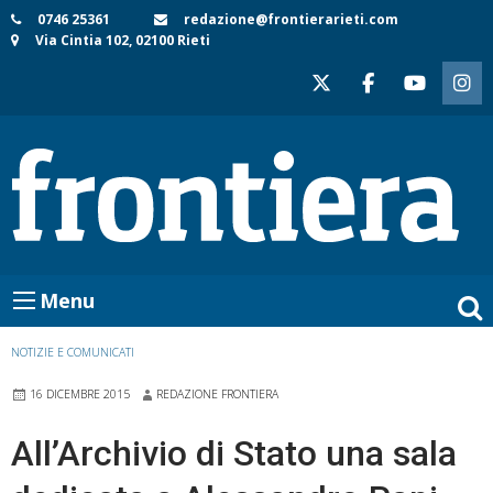
Skip
0746 25361
redazione@frontierarieti.com
Via Cintia 102, 02100 Rieti
to
content
Menu
NOTIZIE E COMUNICATI
16 DICEMBRE 2015
REDAZIONE FRONTIERA
All’Archivio di Stato una sala