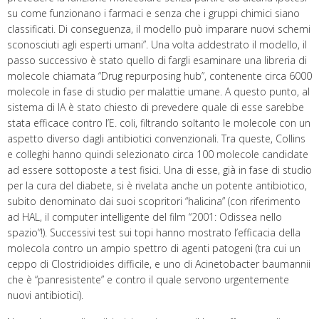
su come funzionano i farmaci e senza che i gruppi chimici siano
classificati. Di conseguenza, il modello può imparare nuovi schemi
sconosciuti agli esperti umani”. Una volta addestrato il modello, il
passo successivo è stato quello di fargli esaminare una libreria di
molecole chiamata “Drug repurposing hub”, contenente circa 6000
molecole in fase di studio per malattie umane. A questo punto, al
sistema di IA è stato chiesto di prevedere quale di esse sarebbe
stata efficace contro l’E. coli, filtrando soltanto le molecole con un
aspetto diverso dagli antibiotici convenzionali. Tra queste, Collins
e colleghi hanno quindi selezionato circa 100 molecole candidate
ad essere sottoposte a test fisici. Una di esse, già in fase di studio
per la cura del diabete, si è rivelata anche un potente antibiotico,
subito denominato dai suoi scopritori “halicina” (con riferimento
ad HAL, il computer intelligente del film “2001: Odissea nello
spazio”!). Successivi test sui topi hanno mostrato l’efficacia della
molecola contro un ampio spettro di agenti patogeni (tra cui un
ceppo di Clostridioides difficile, e uno di Acinetobacter baumannii
che è “panresistente” e contro il quale servono urgentemente
nuovi antibiotici).