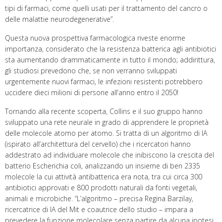
tipi di farmaci, come quelli usati per il trattamento del cancro o
delle malattie neurodegenerative”.
Questa nuova prospettiva farmacologica riveste enorme
importanza, considerato che la resistenza batterica agli antibiotici
sta aumentando drammaticamente in tutto il mondo; addirittura,
gli studiosi prevedono che, se non verranno sviluppati
urgentemente nuovi farmaci, le infezioni resistenti potrebbero
uccidere dieci milioni di persone all’anno entro il 2050!
Tornando alla recente scoperta, Collins e il suo gruppo hanno
sviluppato una rete neurale in grado di apprendere le proprietà
delle molecole atomo per atomo. Si tratta di un algoritmo di IA
(ispirato all’architettura del cervello) che i ricercatori hanno
addestrato ad individuare molecole che inibiscono la crescita del
batterio Escherichia coli, analizzando un insieme di ben 2335
molecole la cui attività antibatterica era nota, tra cui circa 300
antibiotici approvati e 800 prodotti naturali da fonti vegetali,
animali e microbiche. “L’algoritmo – precisa Regina Barzilay,
ricercatrice di IA del Mit e coautrice dello studio – impara a
prevedere la funzione molecolare senza partire da alcuna ipotesi