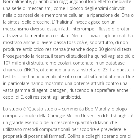
Normalmente, gli antibiotici raggiungono il loro effetto mediante
una serie di meccanismi, come il blocco degli enzimi coinvolti
nella biosintesi delle membrane cellulari, la riparazione del Dna o
la sintesi delle proteine. L’ “halicina” invece agisce con un
meccanismo diverso: essa, infatti, interrompe il flusso di protoni
attraverso la membrana cellulare. Nei test iniziali sugli animali, ha
mostrato anche di avere bassa tossicità e, soprattutto, di non
produrre antibiotico-resistenza (neanche dopo 30 giorni di test).
Proseguendo la ricerca, il team di studiosi ha quindi vagliato più di
107 milioni di strutture molecolari, contenute in un database
chiamato ZINC15, ottenendo una lista ristretta di 23; tra queste, i
test fisici ne hanno identificate otto con attività antibatterica. Due
in particolare hanno mostrato una potente attività contro una
vasta gamma di agenti patogeni, riuscendo a sopraffare anche i
ceppi di E. coli resistenti agli antibiotici.
Lo studio è “Questo studio – commenta Bob Murphy, biologo
computazionale della Carnegie Mellon University di Pittsburgh – è
un grande esempio della crescente quantità di lavori che
utilizzano metodi computazionali per scoprire e prevedere le
proprietà di potenziali farmaci”. Collins e colleghi sperano ora di