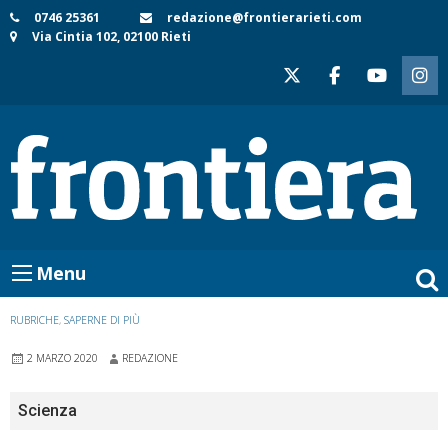
Skip
0746 25361
redazione@frontierarieti.com
Via Cintia 102, 02100 Rieti
to
content
Menu
RUBRICHE
,
SAPERNE DI PIÙ
2 MARZO 2020
REDAZIONE
Scienza