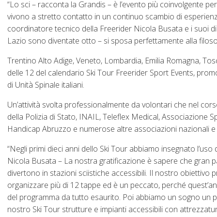
“Lo sci – racconta la Grandis – è l’evento più coinvolgente pe
vivono a stretto contatto in un continuo scambio di esperienze
coordinatore tecnico della Freerider Nicola Busata e i suoi di
Lazio sono diventate otto – si sposa perfettamente alla filosofi
Trentino Alto Adige, Veneto, Lombardia, Emilia Romagna, Tosca
delle 12 del calendario Ski Tour Freerider Sport Events, promo
di Unità Spinale italiani.
Un’attività svolta professionalmente da volontari che nel cor
della Polizia di Stato, INAIL, Teleflex Medical, Associazione S
Handicap Abruzzo e numerose altre associazioni nazionali e l
“Negli primi dieci anni dello Ski Tour abbiamo insegnato l’uso 
Nicola Busata – La nostra gratificazione è sapere che gran
divertono in stazioni sciistiche accessibili. Il nostro obiett
organizzare più di 12 tappe ed è un peccato, perché quest’a
del programma da tutto esaurito. Poi abbiamo un sogno un po’ 
nostro Ski Tour strutture e impianti accessibili con attrezzatu