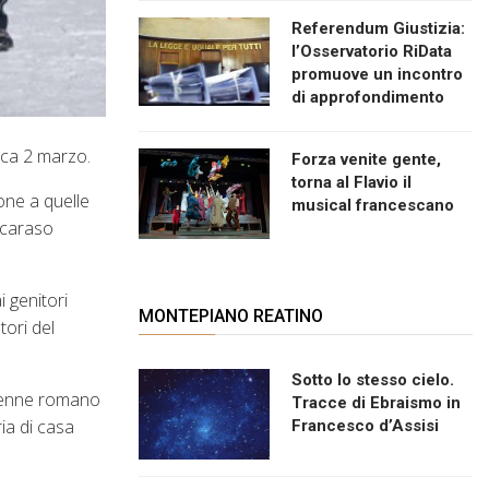
Referendum Giustizia:
l’Osservatorio RiData
promuove un incontro
di approfondimento
ica 2 marzo.
Forza venite gente,
torna al Flavio il
one a quelle
musical francescano
occaraso
i genitori
MONTEPIANO REATINO
tori del
Sotto lo stesso cielo.
ottenne romano
Tracce di Ebraismo in
ia di casa
Francesco d’Assisi