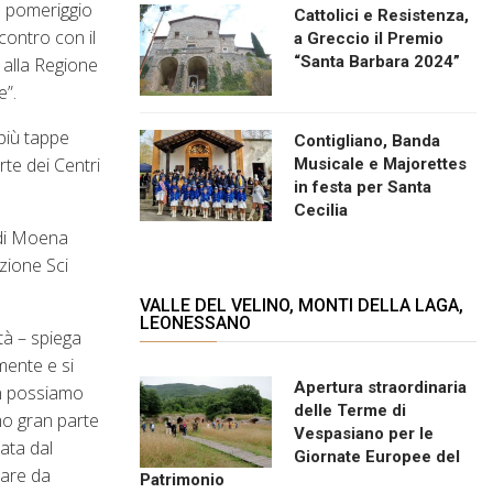
ca pomeriggio
Cattolici e Resistenza,
contro con il
a Greccio il Premio
“Santa Barbara 2024”
 alla Regione
e”.
più tappe
Contigliano, Banda
rte dei Centri
Musicale e Majorettes
in festa per Santa
Cecilia
 di Moena
azione Sci
VALLE DEL VELINO, MONTI DELLA LAGA,
LEONESSANO
tà – spiega
mente e si
Apertura straordinaria
non possiamo
delle Terme di
mo gran parte
Vespasiano per le
ata dal
Giornate Europee del
iare da
Patrimonio