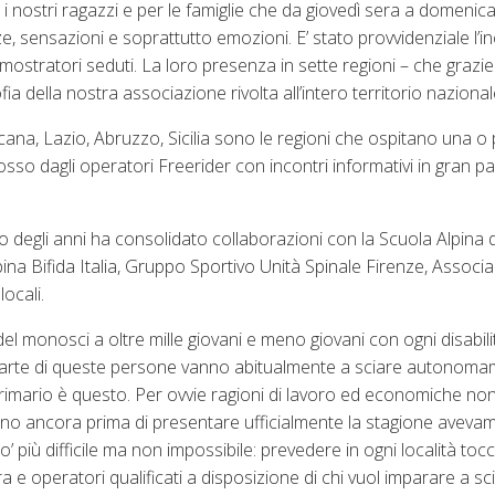
r i nostri ragazzi e per le famiglie che da giovedì sera a domeni
, sensazioni e soprattutto emozioni. E’ stato provvidenziale l’in
mostratori seduti. La loro presenza in sette regioni – che grazie
a della nostra associazione rivolta all’intero territorio nazional
na, Lazio, Abruzzo, Sicilia sono le regioni che ospitano una o 
sso dagli operatori Freerider con incontri informativi in gran pa
so degli anni ha consolidato collaborazioni con la Scuola Alpina
pina Bifida Italia, Gruppo Sportivo Unità Spinale Firenze, Associ
ocali.
del monosci a oltre mille giovani e meno giovani con ogni disabili
 parte di queste persone vanno abitualmente a sciare autonoma
ivo primario è questo. Per ovvie ragioni di lavoro ed economiche 
nno ancora prima di presentare ufficialmente la stagione aveva
più difficile ma non impossibile: prevedere in ogni località tocc
ra e operatori qualificati a disposizione di chi vuol imparare a sc