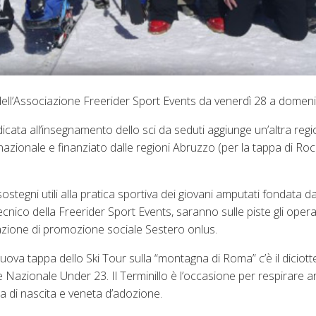
ur dell’Associazione Freerider Sport Events da venerdì 28 a domen
icata all’insegnamento dello sci da seduti aggiunge un’altra regi
o nazionale e finanziato dalle regioni Abruzzo (per la tappa di R
ostegni utili alla pratica sportiva dei giovani amputati fondata da
ecnico della Freerider Sport Events, saranno sulle piste gli opera
iazione di promozione sociale Sestero onlus.
 la nuova tappa dello Ski Tour sulla “montagna di Roma” c’è il dici
 Nazionale Under 23. Il Terminillo è l’occasione per respirare ar
a di nascita e veneta d’adozione.