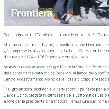
Per la prima volta il Terminillo spalanca le porte allo Ski To
Alla sua undicesima edizione, la manifestazione itinerante ded
già comprese in un calendario distribuito sull’intero territori
disputata tra il 24 e il 26 febbraio scorso) e Lazio.
Art4sport (
www.art4sport.org
) è l’Associazione che fornisce s
della schermitrice paralimpica Bebe Vio. Al fianco dello staff t
Centro Addestramento Alpino della Polizia di Stato e l’Assoc
Tra i giovanissimi testimonial di “art4sport”, il più felice per
Davide Obino, cestista in carrozzina della Lottomatica Lazio e
anche per la presidente di “art4sport” Teresa Grandis, roman