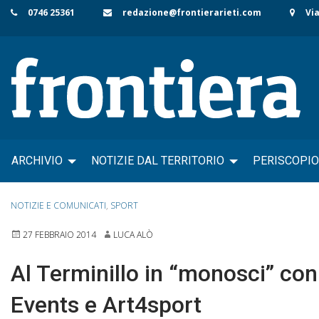
Skip
0746 25361
redazione@frontierarieti.com
Via
to
content
ARCHIVIO
NOTIZIE DAL TERRITORIO
PERISCOPIO
NOTIZIE E COMUNICATI
,
SPORT
27 FEBBRAIO 2014
LUCA ALÒ
Al Terminillo in “monosci” con 
Events e Art4sport