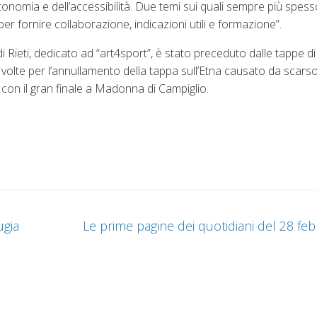
tonomia e dell’accessibilità. Due temi sui quali sempre più spes
 per fornire collaborazione, indicazioni utili e formazione”.
 Rieti, dedicato ad “art4sport”, è stato preceduto dalle tappe di
olte per l’annullamento della tappa sull’Etna causato da scars
on il gran finale a Madonna di Campiglio.
ugia
Le prime pagine dei quotidiani del 28 fe