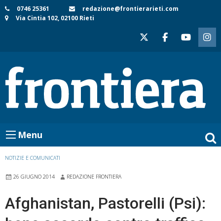
Skip
0746 25361
redazione@frontierarieti.com
Via Cintia 102, 02100 Rieti
to
content
Menu
NOTIZIE E COMUNICATI
26 GIUGNO 2014
REDAZIONE FRONTIERA
Afghanistan, Pastorelli (Psi):