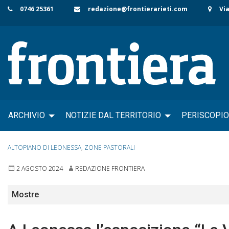
Skip
0746 25361
redazione@frontierarieti.com
Via
to
content
ARCHIVIO
NOTIZIE DAL TERRITORIO
PERISCOPIO
ALTOPIANO DI LEONESSA
,
ZONE PASTORALI
2 AGOSTO 2024
REDAZIONE FRONTIERA
Mostre