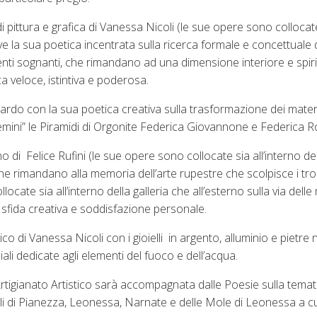
i pittura e grafica di Vanessa Nicoli (le sue opere sono collocat
dove la sua poetica incentrata sulla ricerca formale e concettuale 
menti sognanti, che rimandano ad una dimensione interiore e spiri
a veloce, istintiva e poderosa.
Nardo con la sua poetica creativa sulla trasformazione dei mater
Gemini” le Piramidi di Orgonite Federica Giovannone e Federica R
o di Felice Rufini (le sue opere sono collocate sia all’interno del
che rimandano alla memoria dell’arte rupestre che scolpisce i tro
cate sia all’interno della galleria che all’esterno sulla via delle 
 sfida creativa e soddisfazione personale.
o di Vanessa Nicoli con i gioielli in argento, alluminio e pietre n
i dedicate agli elementi del fuoco e dell’acqua.
 Artigianato Artistico sarà accompagnata dalle Poesie sulla temat
telli di Pianezza, Leonessa, Narnate e delle Mole di Leonessa a c