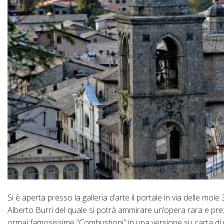
Si è aperta presso la galleria d’arte il portale in via delle
Alberto Burri del quale si potrà ammirare un’opera rara e prez
ormai famosissime “Combustioni” in una versione su carta di p