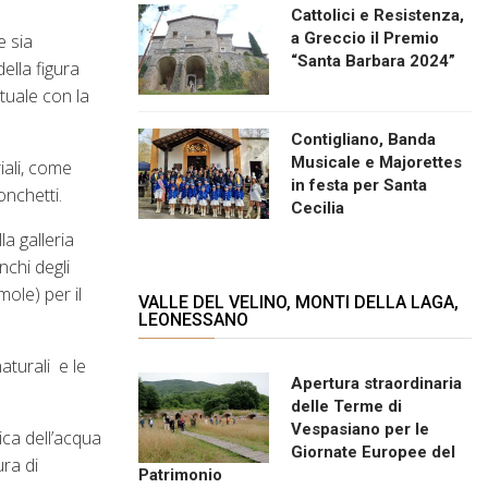
Cattolici e Resistenza,
a Greccio il Premio
e sia
“Santa Barbara 2024”
della figura
tuale con la
Contigliano, Banda
Musicale e Majorettes
iali, come
in festa per Santa
onchetti.
Cecilia
la galleria
nchi degli
mole) per il
VALLE DEL VELINO, MONTI DELLA LAGA,
LEONESSANO
aturali e le
Apertura straordinaria
delle Terme di
Vespasiano per le
ica dell’acqua
Giornate Europee del
ura di
Patrimonio