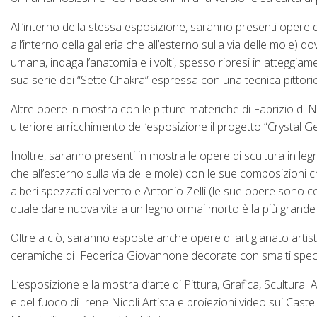
All’interno della stessa esposizione, saranno presenti opere d
all’interno della galleria che all’esterno sulla via delle mole) 
umana, indaga l’anatomia e i volti, spesso ripresi in atteggia
sua serie dei “Sette Chakra” espressa con una tecnica pittoric
Altre opere in mostra con le pitture materiche di Fabrizio di 
ulteriore arricchimento dell’esposizione il progetto “Crystal 
Inoltre, saranno presenti in mostra le opere di scultura in legn
che all’esterno sulla via delle mole) con le sue composizioni 
alberi spezzati dal vento e Antonio Zelli (le sue opere sono collo
quale dare nuova vita a un legno ormai morto è la più grande
Oltre a ciò, saranno esposte anche opere di artigianato artistic
ceramiche di Federica Giovannone decorate con smalti special
L’esposizione e la mostra d’arte di Pittura, Grafica, Scultura
e del fuoco di Irene Nicoli Artista e proiezioni video sui Cas