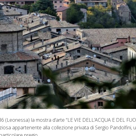
 mole 36 (Leonessa) la mostra d’arte “LE VIE DELL’ACQUA E DEL F
iosa appartenente alla collezione privata di Sergio Pandolfini, 
articolare pregio.