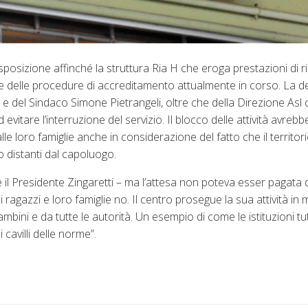
sposizione affinché la struttura Ria H che eroga prestazioni di ri
ione delle procedure di accreditamento attualmente in corso. La d
a e del Sindaco Simone Pietrangeli, oltre che della Direzione Asl c
evitare l’interruzione del servizio. Il blocco delle attività avreb
e loro famiglie anche in considerazione del fatto che il territori
o distanti dal capoluogo.
 il Presidente Zingaretti – ma l’attesa non poteva esser pagata 
i ragazzi e loro famiglie no. Il centro prosegue la sua attività i
mbini e da tutte le autorità. Un esempio di come le istituzioni 
 cavilli delle norme”.