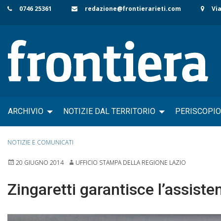
Skip
0746 25361
redazione@frontierarieti.com
Via
to
content
ARCHIVIO
NOTIZIE DAL TERRITORIO
PERISCOPIO
NOTIZIE E COMUNICATI
20 GIUGNO 2014
UFFICIO STAMPA DELLA REGIONE LAZIO
Zingaretti garantisce l’assist