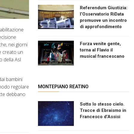
Referendum Giustizia:
l’Osservatorio RiData
promuove un incontro
di approfondimento
abilitazione
ecisione
Forza venite gente,
he, nei giorni
torna al Flavio il
be creato un
musical francescano
o della Asl
dai bambini
n modo regolare
MONTEPIANO REATINO
tutte debbano
Sotto lo stesso cielo.
Tracce di Ebraismo in
Francesco d’Assisi