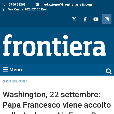
Skip
0746 25361
redazione@frontierarieti.com
Via Cintia 102, 02100 Rieti
to
content
Menu
CHIESA UNIVERSALE
Washington, 22 settembre:
Papa Francesco viene accolto