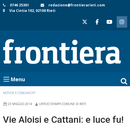
Skip
0746 25361
redazione@frontierarieti.com
Via Cintia 102, 02100 Rieti
to
content
Menu
NOTIZIE E COMUNICATI
23 MAGGIO 2014
UFFICIO STAMPA COMUNE DI RIETI
Vie Aloisi e Cattani: e luce fu!