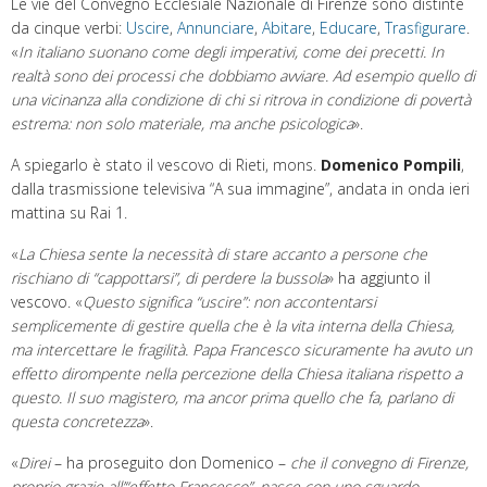
Le vie del Convegno Ecclesiale Nazionale di Firenze sono distinte
da cinque verbi:
Uscire
,
Annunciare
,
Abitare
,
Educare
,
Trasfigurare
.
«
In italiano suonano come degli imperativi, come dei precetti. In
realtà sono dei processi che dobbiamo avviare. Ad esempio quello di
una vicinanza alla condizione di chi si ritrova in condizione di povertà
estrema: non solo materiale, ma anche psicologica
».
A spiegarlo è stato il vescovo di Rieti, mons.
Domenico Pompili
,
dalla trasmissione televisiva “A sua immagine”, andata in onda ieri
mattina su Rai 1.
«
La Chiesa sente la necessità di stare accanto a persone che
rischiano di “cappottarsi”, di perdere la bussola
» ha aggiunto il
vescovo. «
Questo significa “uscire”: non accontentarsi
semplicemente di gestire quella che è la vita interna della Chiesa,
ma intercettare le fragilità. Papa Francesco sicuramente ha avuto un
effetto dirompente
nella percezione della Chiesa italiana rispetto a
questo. Il suo magistero, ma ancor prima quello che fa, parlano di
questa concretezza
».
«
Direi
– ha proseguito don Domenico –
che il convegno di Firenze,
proprio grazie all’“effetto Francesco”, nasce con uno sguardo