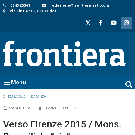
Skip
0746 25361
redazione@frontierarieti.com
Via Cintia 102, 02100 Rieti
to
content
Menu
CHIESA LOCALE
,
IN EVIDENZA
9 NOVEMBRE 2015
REDAZIONE FRONTIERA
Verso Firenze 2015 / Mons.