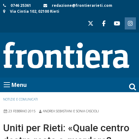
Skip
0746 25361
redazione@frontierarieti.com
Via Cintia 102, 02100 Rieti
to
content
Menu
NOTIZIE E COMUNICATI
23 FEBBRAIO 2015
ANDREA SEBASTIANI E SONIA CASCIOLI
Uniti per Rieti: «Quale centro