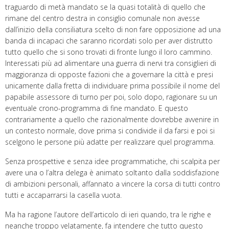
traguardo di metà mandato se la quasi totalità di quello che
rimane del centro destra in consiglio comunale non avesse
dall’inizio della consiliatura scelto di non fare opposizione ad una
banda di incapaci che saranno ricordati solo per aver distrutto
tutto quello che si sono trovati di fronte lungo il loro cammino.
Interessati più ad alimentare una guerra di nervi tra consiglieri di
maggioranza di opposte fazioni che a governare la città e presi
unicamente dalla fretta di individuare prima possibile il nome del
papabile assessore di turno per poi, solo dopo, ragionare su un
eventuale crono-programma di fine mandato. E questo
contrariamente a quello che razionalmente dovrebbe avvenire in
un contesto normale, dove prima si condivide il da farsi e poi si
scelgono le persone più adatte per realizzare quel programma.
Senza prospettive e senza idee programmatiche, chi scalpita per
avere una o l’altra delega è animato soltanto dalla soddisfazione
di ambizioni personali, affannato a vincere la corsa di tutti contro
tutti e accaparrarsi la casella vuota.
Ma ha ragione l’autore dell’articolo di ieri quando, tra le righe e
neanche troppo velatamente, fa intendere che tutto questo