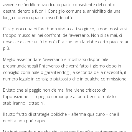
avviene nell’indifferenza di una parte consistente del centro
destra, dentro e fuori il Consiglio comunale, annichilito da una
lunga e preoccupante crisi d’identità.
Ci si preoccupa di fare buon viso a cattivo gioco, a non mostrarsi
troppo muscolari nei confronti dell’avversario. Non si sa mai, ci
dovesse essere un “ritorno” d’ira che non farebbe certo piacere ai
più.
Meglio assecondare l’avversario e mostrarsi disponibile
preannunciandogli l’intervento che verrà fatto il giorno dopo in
consiglio comunale o garantendogli, a seconda della necessità, il
numero legale in consiglio piuttosto che in qualche commissione.
E visto che al peggio non c’è mai fine, viene criticato chi
l’opposizione si impegna comunque a farla: bene o male lo
stabiliranno i cittadini!
Il tutto frutto di strategie politiche – afferma qualcuno – che il
neofita non può capire.
Ma ipotizzando pure che ciò valga per il neofita, certamente non