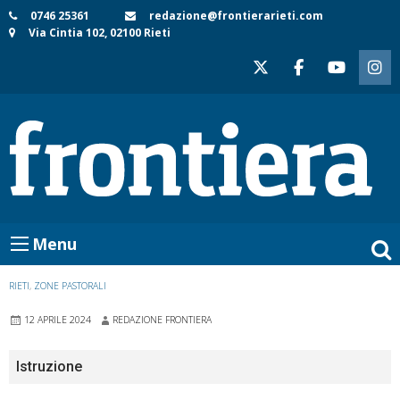
Skip
0746 25361
redazione@frontierarieti.com
Via Cintia 102, 02100 Rieti
to
content
Menu
RIETI
,
ZONE PASTORALI
12 APRILE 2024
REDAZIONE FRONTIERA
Istruzione