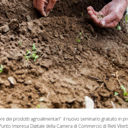
re dei prodotti agroalimentari” il nuovo seminario gratuito in p
Punto Impresa Digitale della Camera di Commercio di Rieti Viter