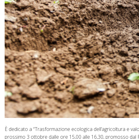
È dedicato a “Trasformazione ecologica dell’agricoltura e valo
prossimo 3 ottobre dalle ore 15,00 alle 16,30, promosso dal 