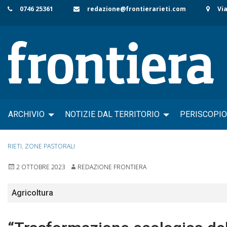
Skip
0746 25361
redazione@frontierarieti.com
Via
to
content
ARCHIVIO
NOTIZIE DAL TERRITORIO
PERISCOPIO
RIETI
,
ZONE PASTORALI
2 OTTOBRE 2023
REDAZIONE FRONTIERA
Agricoltura