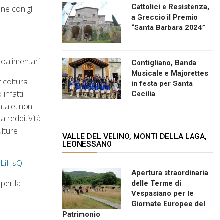
Cattolici e Resistenza,
one con gli
a Greccio il Premio
“Santa Barbara 2024”
roalimentari.
Contigliano, Banda
Musicale e Majorettes
icoltura
in festa per Santa
infatti
Cecilia
ntale, non
a redditività
ulture
VALLE DEL VELINO, MONTI DELLA LAGA,
LEONESSANO
ELiHsQ
Apertura straordinaria
 per la
delle Terme di
Vespasiano per le
Giornate Europee del
Patrimonio