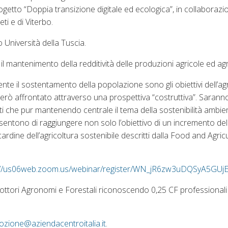
ogetto “Doppia transizione digitale ed ecologica”, in collaborazi
ti e di Viterbo.
 Università della Tuscia.
 il mantenimento della redditività delle produzioni agricole ed ag
e il sostentamento della popolazione sono gli obiettivi dell’agr
 però affrontato attraverso una prospettiva “costruttiva”. Saranno 
tti che pur mantenendo centrale il tema della sostenibilità ambie
nsentono di raggiungere non solo l’obiettivo di un incremento dell
cardine dell’agricoltura sostenibile descritti dalla Food and Agric
://us06web.zoom.us/webinar/register/WN_jR6zw3uDQSyA5GUj
 Dottori Agronomi e Forestali riconoscendo 0,25 CF professionali
zione@aziendacentroitalia.it
.