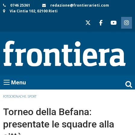
Skip
0746 25361
redazione@frontierarieti.com
Via Cintia 102, 02100 Rieti
to
content
Menu
FOTOCRONACHE
,
SPORT
Torneo della Befana:
presentate le squadre alla