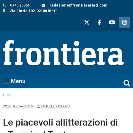
Skip
0746 25361
redazione@frontierarieti.com
Via Cintia 102, 02100 Rieti
to
content
Menu
LIBRI
27 FEBBRAIO 2016
SAMUELE PAOLUCCI
Le piacevoli allitterazioni di