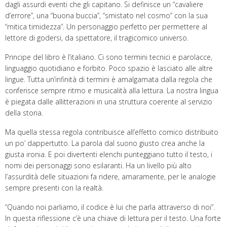
dagli assurdi eventi che gli capitano. Si definisce un “cavaliere
d’errore”, una “buona buccia”, “smistato nel cosmo” con la sua
“mitica timidezza”. Un personaggio perfetto per permettere al
lettore di godersi, da spettatore, il tragicomico universo.
Principe del libro è l’italiano. Ci sono termini tecnici e parolacce,
linguaggio quotidiano e forbito. Poco spazio è lasciato alle altre
lingue. Tutta un’infinità di termini è amalgamata dalla regola che
conferisce sempre ritmo e musicalità alla lettura. La nostra lingua
è piegata dalle allitterazioni in una struttura coerente al servizio
della storia.
Ma quella stessa regola contribuisce all’effetto comico distribuito
un po’ dappertutto. La parola dal suono giusto crea anche la
giusta ironia. E poi divertenti elenchi punteggiano tutto il testo, i
nomi dei personaggi sono esilaranti. Ha un livello più alto
l’assurdità delle situazioni fa ridere, amaramente, per le analogie
sempre presenti con la realtà.
“Quando noi parliamo, il codice è lui che parla attraverso di noi”.
In questa riflessione c’è una chiave di lettura per il testo. Una forte