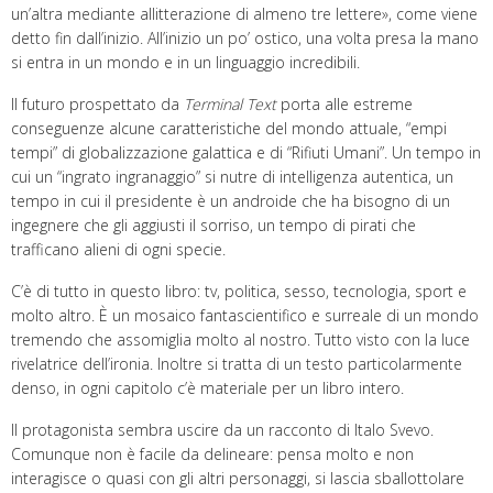
un’altra mediante allitterazione di almeno tre lettere», come viene
detto fin dall’inizio. All’inizio un po’ ostico, una volta presa la mano
si entra in un mondo e in un linguaggio incredibili.
Il futuro prospettato da
Terminal Text
porta alle estreme
conseguenze alcune caratteristiche del mondo attuale, “empi
tempi” di globalizzazione galattica e di “Rifiuti Umani”. Un tempo in
cui un “ingrato ingranaggio” si nutre di intelligenza autentica, un
tempo in cui il presidente è un androide che ha bisogno di un
ingegnere che gli aggiusti il sorriso, un tempo di pirati che
trafficano alieni di ogni specie.
C’è di tutto in questo libro: tv, politica, sesso, tecnologia, sport e
molto altro. È un mosaico fantascientifico e surreale di un mondo
tremendo che assomiglia molto al nostro. Tutto visto con la luce
rivelatrice dell’ironia. Inoltre si tratta di un testo particolarmente
denso, in ogni capitolo c’è materiale per un libro intero.
Il protagonista sembra uscire da un racconto di Italo Svevo.
Comunque non è facile da delineare: pensa molto e non
interagisce o quasi con gli altri personaggi, si lascia sballottolare