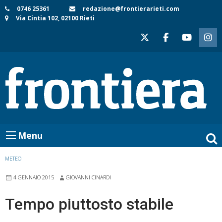
Skip
0746 25361
redazione@frontierarieti.com
Via Cintia 102, 02100 Rieti
to
content
Menu
METEO
4 GENNAIO 2015
GIOVANNI CINARDI
Tempo piuttosto stabile