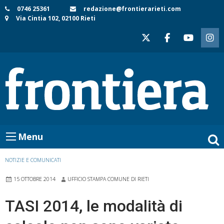
Skip
0746 25361
redazione@frontierarieti.com
Via Cintia 102, 02100 Rieti
to
content
Menu
NOTIZIE E COMUNICATI
15 OTTOBRE 2014
UFFICIO STAMPA COMUNE DI RIETI
TASI 2014, le modalità di