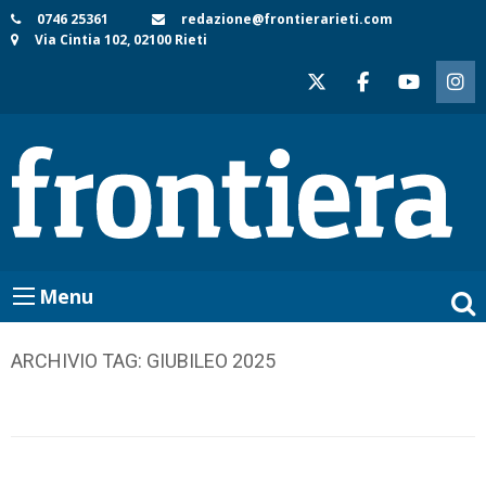
Skip
0746 25361
redazione@frontierarieti.com
Via Cintia 102, 02100 Rieti
to
content
Menu
ARCHIVIO TAG:
GIUBILEO 2025