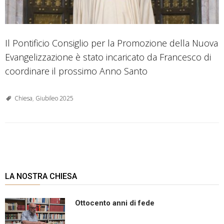
Il Pontificio Consiglio per la Promozione della Nuova
Evangelizzazione è stato incaricato da Francesco di
coordinare il prossimo Anno Santo
Chiesa
,
Giubileo 2025
P
o
s
LA NOSTRA CHIESA
t
N
Ottocento anni di fede
a