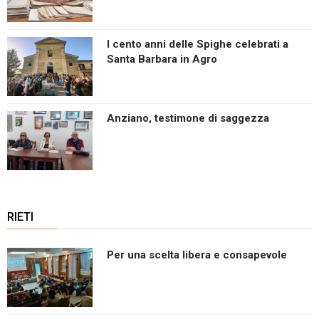
v
i
g
I cento anni delle Spighe celebrati a
a
Santa Barbara in Agro
t
i
o
Anziano, testimone di saggezza
n
RIETI
Per una scelta libera e consapevole