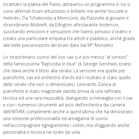
incantato la platea del Flavio, attraverso un programma in cui si
sono alternati brani virtuosistici e brillanti ma anche toccanti e
melodici. Da Tchaikovsky a Morricone, da Piazzolla al giovane e
straordinario Molinelli, da Ellington all’esilarante Anderson,
suscitando emozioni e sensazioni che hanno pervaso il teatro e
creato una particolare empatia tra artisti e pubblico, anche grazie
alle belle presentazioni dei brani data dal M° Mondelci.
Lo straordinario suono del suo sax si è poi messo “al servizio”
della famosissima “Rapsodia in blue” di George Gershwin, brano
che dava anche il titolo alla serata. La versione era quella per
pianoforte, sax ed orchestra d’archi ed il risultato è stato quello
delle serate che non si dimenticano: Leonardo Zunica al
pianoforte è stato magistrale dando prova di una raffinata
tecnica ed una rara musicalità, dialogando a meraviglia con il sax
e con i numerosi strumenti ad arco dell’orchestra da camera
dell’ARTeM; complimenti anche a quest’ultima che ha dimostrato
una notevole professionalità ed amalgama di suono
nell’accompagnare egregiamente i solisti, ma sfoggiando anche
personalità e tecnica nei brani da sola.