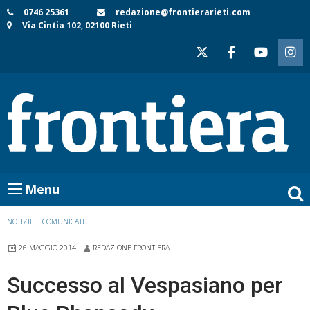
Skip
0746 25361
redazione@frontierarieti.com
Via Cintia 102, 02100 Rieti
to
content
Menu
NOTIZIE E COMUNICATI
26 MAGGIO 2014
REDAZIONE FRONTIERA
Successo al Vespasiano per