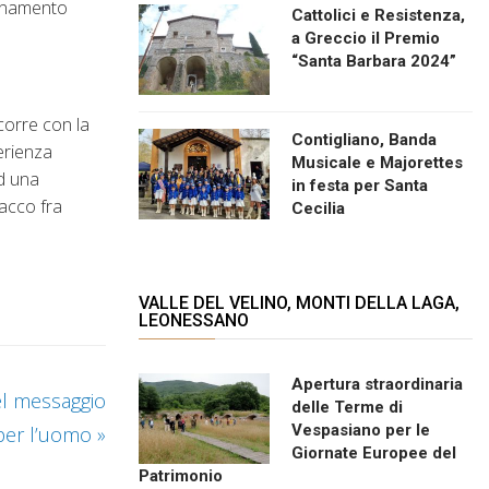
egnamento
Cattolici e Resistenza,
a Greccio il Premio
“Santa Barbara 2024”
corre con la
Contigliano, Banda
erienza
Musicale e Majorettes
ad una
in festa per Santa
tacco fra
Cecilia
VALLE DEL VELINO, MONTI DELLA LAGA,
LEONESSANO
Apertura straordinaria
el messaggio
delle Terme di
Vespasiano per le
 per l’uomo
»
Giornate Europee del
Patrimonio