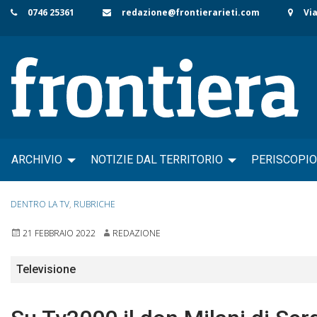
Skip
0746 25361
redazione@frontierarieti.com
Via
to
content
ARCHIVIO
NOTIZIE DAL TERRITORIO
PERISCOPIO
DENTRO LA TV
,
RUBRICHE
21 FEBBRAIO 2022
REDAZIONE
Televisione